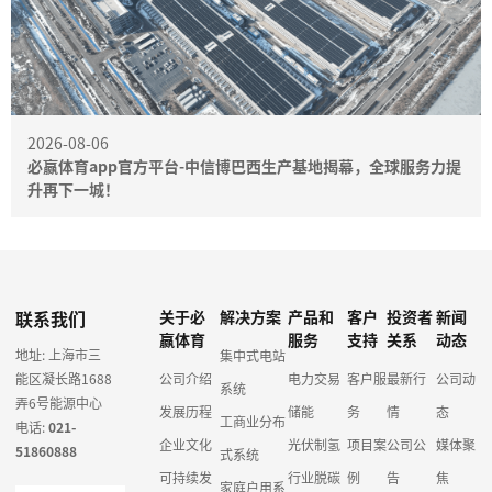
2026-08-06
必赢体育app官方平台-中信博巴西生产基地揭幕，全球服务力提
升再下一城！
联系我们
关于必
解决方案
产品和
客户
投资者
新闻
赢体育
服务
支持
关系
动态
地址: 上海市三
集中式电站
能区凝长路1688
公司介绍
电力交易
客户服
最新行
公司动
系统
弄6号能源中心
发展历程
储能
务
情
态
工商业分布
电话:
021-
企业文化
光伏制氢
项目案
公司公
媒体聚
51860888
式系统
可持续发
行业脱碳
例
告
焦
家庭户用系