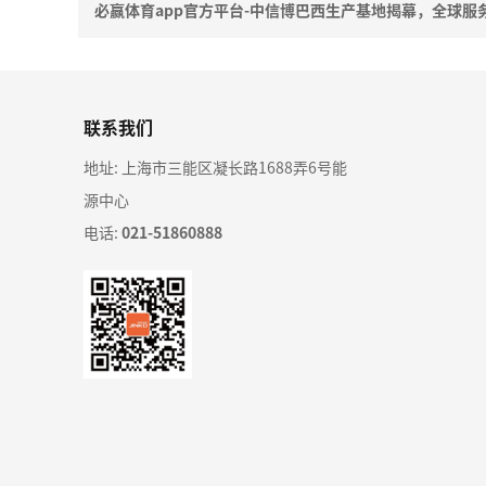
必赢体育app官方平台-中信博巴西生产基地揭幕，全球服
联系我们
地址: 上海市三能区凝长路1688弄6号能
源中心
电话:
021-51860888