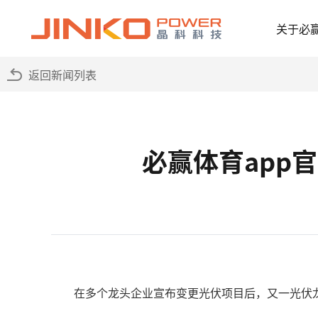
关于必
返回新闻列表
必赢体育app
在多个龙头企业宣布变更光伏项目后，又一光伏