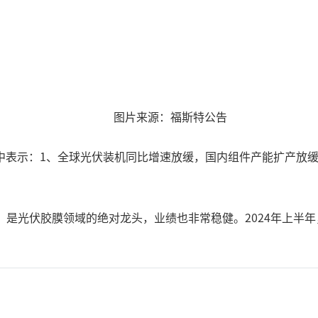
图片来源：福斯特公告
中表示：1、全球光伏装机同比增速放缓，国内组件产能扩产放缓
是光伏胶膜领域的绝对龙头，业绩也非常稳健。2024年上半年，福