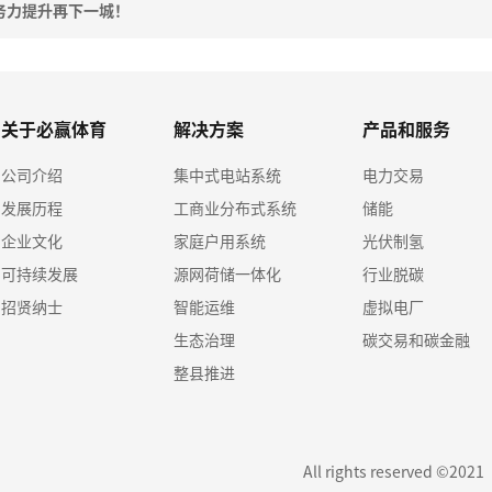
务力提升再下一城！
关于必赢体育
解决方案
产品和服务
公司介绍
集中式电站系统
电力交易
发展历程
工商业分布式系统
储能
企业文化
家庭户用系统
光伏制氢
可持续发展
源网荷储一体化
行业脱碳
招贤纳士
智能运维
虚拟电厂
生态治理
碳交易和碳金融
整县推进
All rights reserved ©202