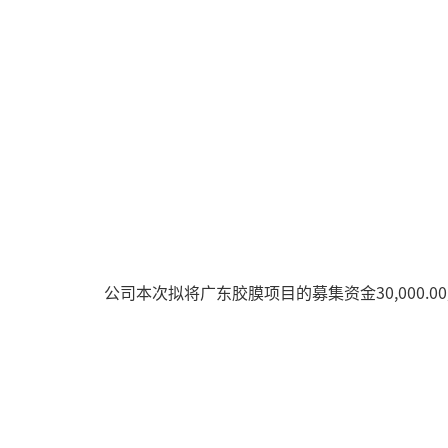
公司本次拟将广东胶膜项目的募集资金30,000.