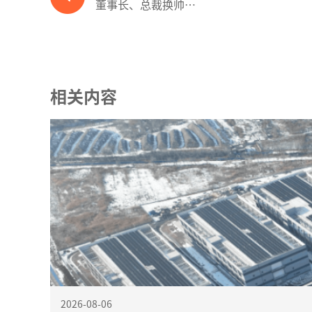
董事长、总裁换帅！又一光伏国企人事异动-必赢体育app官方平台
相关内容
2026-08-06