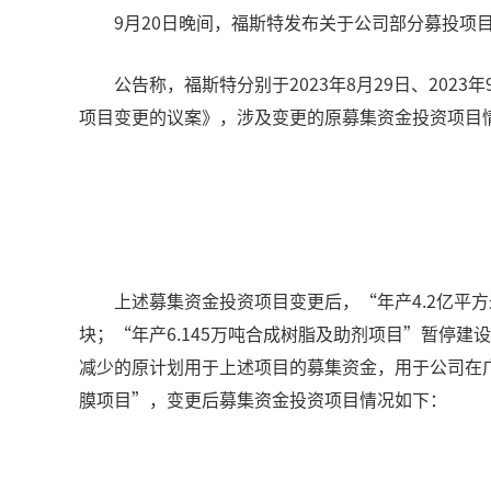
9月20日晚间，福斯特发布关于公司部分募投项
公告称，福斯特分别于2023年8月29日、20
项目变更的议案》，涉及变更的原募集资金投资项目
上述募集资金投资项目变更后，“年产4.2亿平
块；“年产6.145万吨合成树脂及助剂项目”暂停建
减少的原计划用于上述项目的募集资金，用于公司在广
膜项目”，变更后募集资金投资项目情况如下：