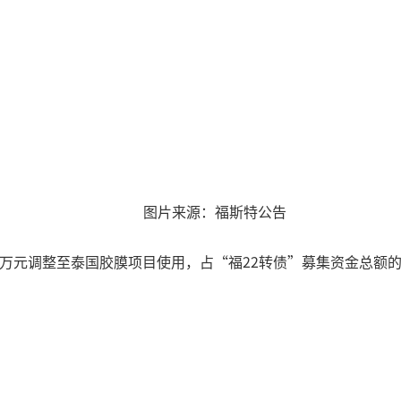
图片来源：福斯特公告
00万元调整至泰国胶膜项目使用，占“福22转债”募集资金总额的