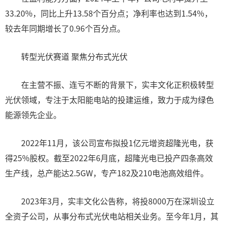
33.20%，同比上升13.58个百分点；净利率也达到1.54%，
较去年同期增长了0.96个百分点。
转型光伏赛道 聚焦分布式光伏
在主营不振、连亏不断的背景下，实丰文化正积极转型
光伏领域，专注于太阳能电站的投建运维，致力于成为绿色
能源领先企业。
2022年11月，该公司宣布拟投1亿元增资超隆光电，获
得25%股权。截至2022年6月底，超隆光电已投产四条高效
生产线，总产能达2.5GW，专产182及210电池高效组件。
2023年3月，实丰文化公告称，将投8000万在深圳设立
全资子公司，从事分布式光伏电站相关业务。至今年1月，其