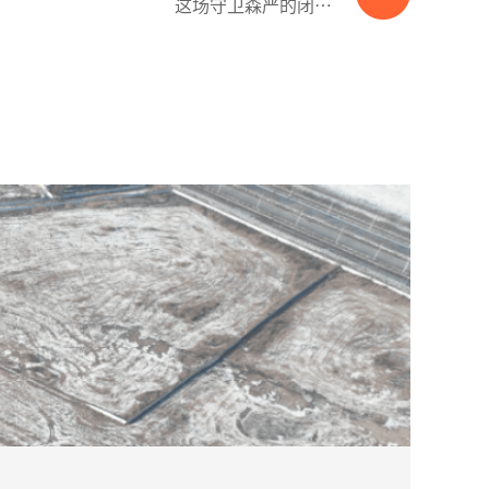
这场守卫森严的闭门会细节曝光！光伏欧佩克，能否拯救光伏？-必赢体育app官方平台
2026-08