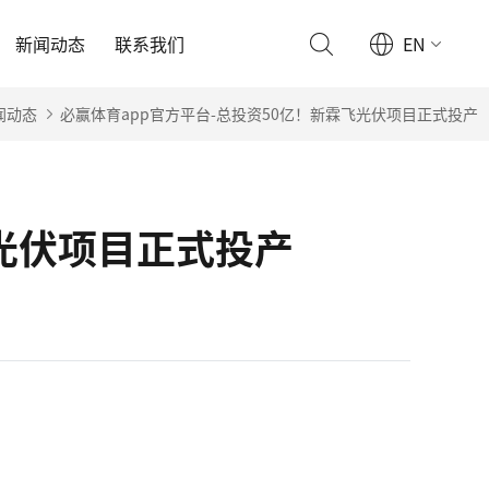
新闻动态
联系我们
EN
闻动态
必赢体育app官方平台-总投资50亿！新霖飞光伏项目正式投产
飞光伏项目正式投产