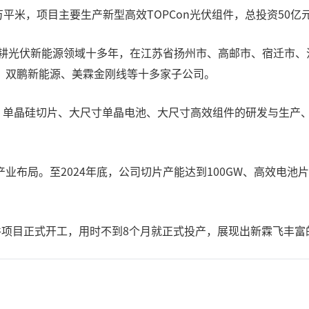
万平米，项目主要生产新型高效TOPCon光伏组件，总投资50亿
深耕光伏新能源领域十多年，在江苏省扬州市、高邮市、宿迁市
、双鹏新能源、美霖金刚线等十多家子公司。
A、单晶硅切片、大尺寸单晶电池、大尺寸高效组件的研发与生产
局。至2024年底，公司切片产能达到100GW、高效电池片产能
伏组件项目正式开工，用时不到8个月就正式投产，展现出新霖飞丰