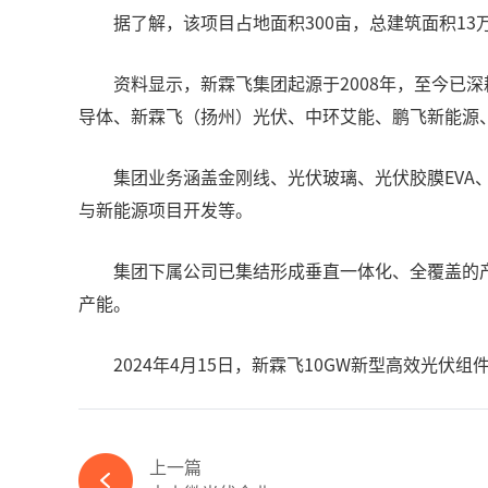
据了解，该项目占地面积300亩，总建筑面积13
资料显示，新霖飞集团起源于2008年，至今已
导体、新霖飞（扬州）光伏、中环艾能、鹏飞新能源
集团业务涵盖金刚线、光伏玻璃、光伏胶膜EV
与新能源项目开发等。
集团下属公司已集结形成垂直一体化、全覆盖的产业布
产能。
2024年4月15日，新霖飞10GW新型高效光
上一篇