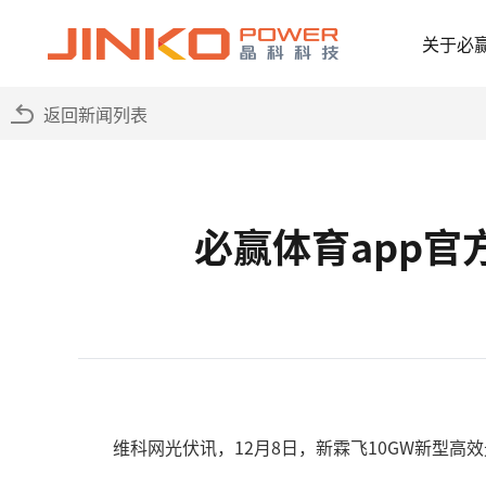
关于必
返回新闻列表
必赢体育app官
维科网光伏讯，12月8日，新霖飞10GW新型