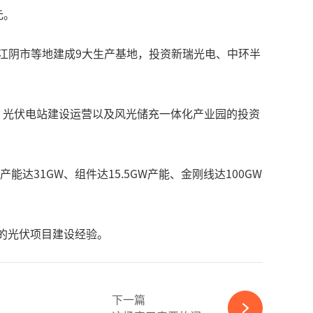
元。
、江阴市等地建成9大生产基地，投资新瑞光电、中环半
、光伏电站建设运营以及风光储充一体化产业园的投资
达31GW、组件达15.5GW产能、金刚线达100GW
富的光伏项目建设经验。
下一篇