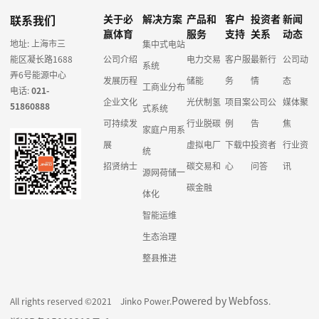
联系我们
关于必
解决方案
产品和
客户
投资者
新闻
赢体育
服务
支持
关系
动态
地址: 上海市三
集中式电站
能区凝长路1688
公司介绍
电力交易
客户服
最新行
公司动
系统
弄6号能源中心
发展历程
储能
务
情
态
工商业分布
电话:
021-
企业文化
光伏制氢
项目案
公司公
媒体聚
51860888
式系统
可持续发
行业脱碳
例
告
焦
家庭户用系
展
虚拟电厂
下载中
投资者
行业资
统
招贤纳士
碳交易和
心
问答
讯
源网荷储一
碳金融
体化
智能运维
生态治理
整县推进
Powered by Webfoss
All rights reserved ©2021 Jinko Power.
.