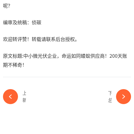
呢？
编审及统稿：侦碳
欢迎转评赞！转载请联系后台授权。
原文标题:中小微光伏企业，命运如同蝼蚁供应商！200天账
期不稀奇！
上一篇
下一篇
新品首发第一弹！排水包边BIPV车棚系统全面防水，打造功效美学-必赢体育app官方平台
总投资50亿！新霖飞光伏项目正式投产-必赢体育app官方平台