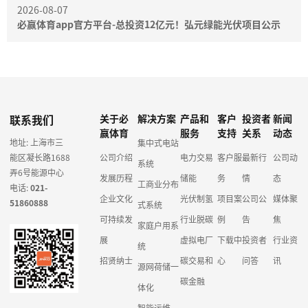
2026-08-07
必赢体育app官方平台-总投资12亿元！弘元绿能光伏项目公示
联系我们
关于必
解决方案
产品和
客户
投资者
新闻
赢体育
服务
支持
关系
动态
地址: 上海市三
集中式电站
能区凝长路1688
公司介绍
电力交易
客户服
最新行
公司动
系统
弄6号能源中心
发展历程
储能
务
情
态
工商业分布
电话:
021-
企业文化
光伏制氢
项目案
公司公
媒体聚
51860888
式系统
可持续发
行业脱碳
例
告
焦
家庭户用系
展
虚拟电厂
下载中
投资者
行业资
统
招贤纳士
碳交易和
心
问答
讯
源网荷储一
碳金融
体化
智能运维