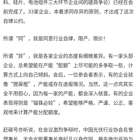
料、硅片、电池组件三大环节企业间的磋商争论）已经在会
前完成了。33家企业，本着求同存异的原则，才达成了这次
自律公约。
所谓“同”，就是同意行业自律，限产、限价！
所谓“异”，就是各家企业的态度有细微差异。有一家头部
企业，总希望能在产能“配额”上尽可能的多争取一些，计
算方式上向自己倾斜。会后，一位参会者表示，有的企业就
像“搅屎棍”，产能或存在虚报情况。当然，这一点完其实
全不用担心，因为每一家的产能，都会深入核查。有的企业
表现得则是“锱铢必较”，希望能够严格、严谨、公正、客
观地来计算产能分配额度。
赶碳号亦听说，在会议激烈争辩时，中国光伏行业协会名誉
理事长、天合光能董事长高纪凡以身作则，最先做出妥协与