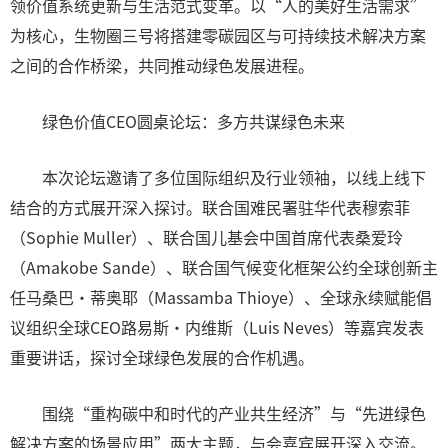
领价值系统更新与生活范式变革。以“人的美好生活需求”
为核心，生物圈三号将搭建零碳园区与可持续技术解决方案
之间的合作桥梁，共同推动绿色发展进程。
绿色价值CEO圆桌论坛：多方共谋绿色未来
本次论坛邀请了多位国际组织及行业领袖，以线上线下
结合的方式展开深入探讨。联合国难民署驻华代表穆索菲
（Sophie Muller）、联合国儿基会中国首席代表桑爱玲
（Amakobe Sande）、联合国气候变化框架公约全球创新主
任马桑巴·蒂奥耶（Massamba Thioye）、全球永续赋能倡
议组织全球CEO路易斯·内维斯（Luis Neves）等嘉宾发表
重要讲话，探讨全球绿色发展的合作机遇。
围绕“重构碳中和时代的产业共生经济”与“先进绿色
解决方案的场景应用”两大主题，与会嘉宾展开深入交流。