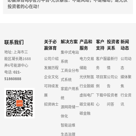
投资者的心在动！
联系我们
关于必
解决方案
产品和
客户
投资者
新闻
赢体育
服务
支持
关系
动态
地址: 上海市三
集中式电站
能区凝长路1688
公司介绍
电力交易
客户服
最新行
公司动
系统
弄6号能源中心
发展历程
储能
务
情
态
工商业分布
电话:
021-
企业文化
光伏制氢
项目案
公司公
媒体聚
51860888
式系统
可持续发
行业脱碳
例
告
焦
家庭户用系
展
虚拟电厂
下载中
投资者
行业资
统
招贤纳士
碳交易和
心
问答
讯
源网荷储一
碳金融
体化
智能运维
生态治理