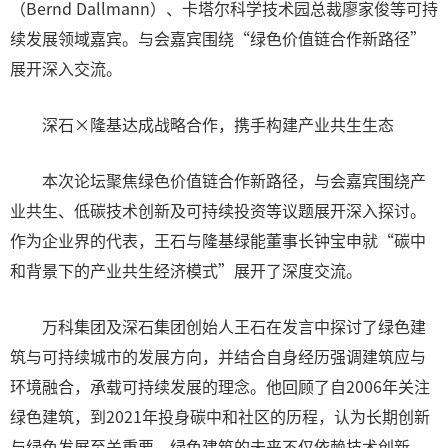
（Bernd Dallmann）、卡塔尔科学技术园总裁廖家俊等可持
续发展领域嘉宾。与会嘉宾围绕“绿色价值链合作新路径”
展开深入交流。
深石×隆基达成战略合作，携手构建产业共生生态
本次论坛聚焦绿色价值链合作新路径，与会嘉宾围绕产
业共生、低碳技术创新及可持续投资等议题展开深入探讨。
作为企业界的代表，王石与隆基绿能董事长钟宝申就“碳中
和背景下的产业共生经济模式”展开了深度交流。
万科集团及深石集团创始人王石在发言中探讨了绿色建
筑与可持续城市的发展方向，并结合自身经历强调建筑应与
环境融合，承载可持续发展的理念。他回顾了自2006年关注
绿色建筑，到2021年投身碳中和社区的历程，认为长期创新
与绿色发展至关重要。绿色建筑的未来不仅依赖技术创新，