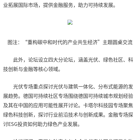
业拓展国际市场，提供金融服务，助力可持续发展。
图注：“重构碳中和时代的产业共生经济”主题圆桌交流
此外，论坛设立四大分论坛，涵盖光伏、绿色社区、科
技创新与金融等核心领域。
光伏专场重点探讨光伏与建筑一体化、分布式能源的发
展趋势。德国可持续社区专场围绕德国可持续城市规划经验
及其在中国的应用可能性展开讨论。卡塔尔科技园专场聚焦
绿色科技创新，探讨行业前沿技术与创新成果。金融专场探
讨ESG投资如何助力绿色产业发展。