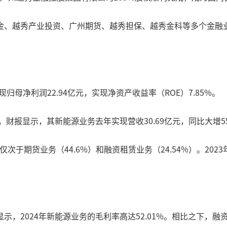
金、越秀产业投资、广州期货、越秀担保、越秀金科等多个金融
现归母净利润22.94亿元，实现净资产收益率（ROE）7.85%。
财报显示，其新能源业务去年实现营收30.69亿元，同比大增55
次于期货业务（44.6%）和融资租赁业务（24.54%）。2023
2024年新能源业务的毛利率高达52.01%。相比之下，融资租赁