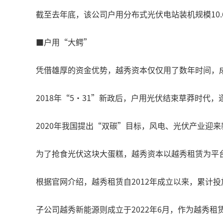
截至去年底，该公司户用分布式光伏电站装机规模10.6
■户用“大鳄”
凭借雄厚的资金优势，越秀资本仅仅用了数年时间，
2018年“5·31”新政后，户用光伏结束草莽时
2020年我国提出“双碳”目标，风电、光伏产业迎来
为了抢食光伏这块大蛋糕，越秀资本以越秀租赁为平
根据官网介绍，越秀租赁自2012年成立以来，累计投放
子公司越秀新能源则成立于2022年6月，作为越秀