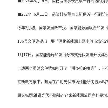
■2024年5月14日，固德威董事长黄敏一行到访越秀
■2024年6月11日，晶澳科技董事长靳保芳一行到访
今年2月初，国家发展改革委、国家能源局联合印发《
136号文明确提出，要“深化新能源上网电价市场
1月17日，国家能源局印发《分布式光伏发电开发建
上述两个重磅文件犹如打开了“潘多拉的魔盒”，不仅
在新政背景下，越秀在户用光伏市场还能所向披靡吗
原文标题:谁说光伏不赚钱？这家新能源公司净利暴增1