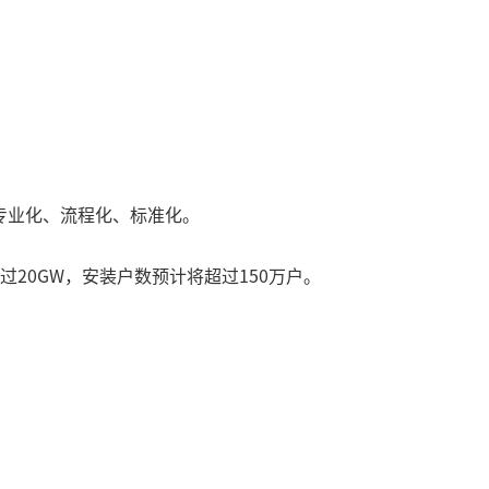
专业化、流程化、标准化。
20GW，安装户数预计将超过150万户。
。
。