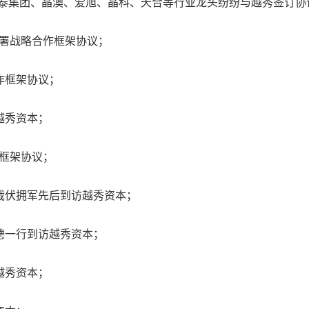
正泰集团、晶澳、爱旭、晶科、天合等行业龙头纷纷与越秀签订协
签署战略合作框架协议；
合作框架协议；
越秀资本；
作框架协议；
总裁伏拥军先后到访越秀资本；
仙德一行到访越秀资本；
越秀资本；