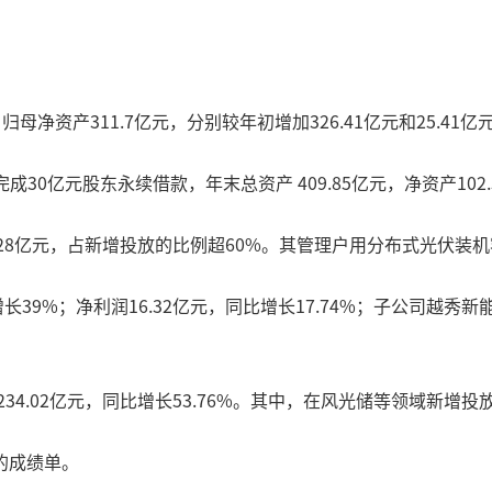
母净资产311.7亿元，分别较年初增加326.41亿元和25.41亿
成30亿元股东永续借款，年末总资产 409.85亿元，净资产102.
28亿元，占新增投放的比例超60%。其管理户用分布式光伏装机容量1
长39%；净利润16.32亿元，同比增长17.74%；子公司越秀新能
4.02亿元，同比增长53.76%。其中，在风光储等领域新增投放5
的成绩单。