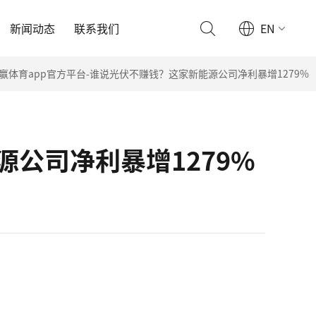
新闻动态
联系我们
EN
赢体育app官方平台-谁说光伏不赚钱？这家新能源公司净利暴增1279%
源公司净利暴增1279%