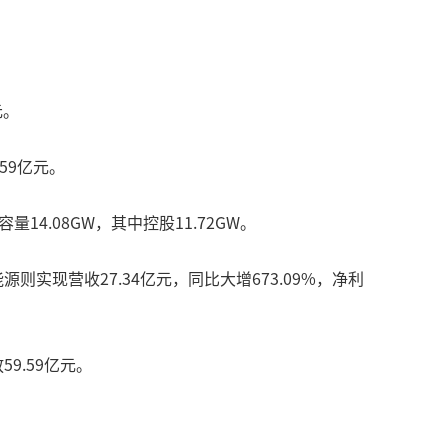
元。
59亿元。
4.08GW，其中控股11.72GW。
源则实现营收27.34亿元，同比大增673.09%，净利
9.59亿元。