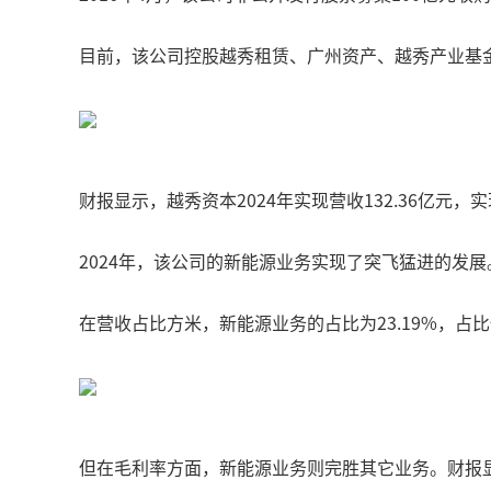
目前，该公司控股越秀租赁、广州资产、越秀产业基
财报显示，越秀资本2024年实现营收132.36亿元，实
2024年，该公司的新能源业务实现了突飞猛进的发展。
在营收占比方米，新能源业务的占比为23.19%，占比仅
但在毛利率方面，新能源业务则完胜其它业务。财报显示，