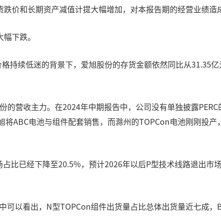
货跌价和长期资产减值计提大幅增加，对本报告期的经营业绩造
大幅下跌。
价格持续低迷的背景下，爱旭股份的存货金额依然同比从31.35亿
份的营收主力。在2024年中期报告中，公司没有单独披露PE
旭将ABC电池与组件配套销售，而滁州的TOPCon电池刚刚投产
占比已经下降至20.5%，预计2026年以后P型技术线路退出市
数据中可以看出，N型TOPCon组件出货量占比总体出货量近七成