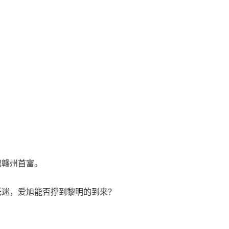
鼎赣州首富。
低迷，爱旭能否撑到黎明的到来？