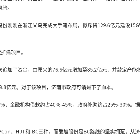
风险。
刚刚在浙江义乌完成大手笔布局，拟斥资129.6亿元建设15G
能扩建项目。
加了资金，由原来的76.6亿元增加至85.2亿元，并敲定产能
99.8亿元。对于该项目，济南市政府可谓是下了血本。
%，金融机构借款约占40%-45%，政府补助约占25%-30%
Con、HJT和IBC三种，而爱旭股份是BC路线的坚实拥趸，