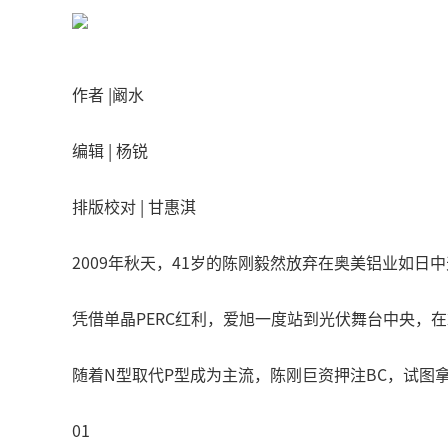
作者 |阚水
编辑 | 杨锐
排版校对 | 甘惠淇
2009年秋天，41岁的陈刚毅然放弃在奥美铝业如日
凭借单晶PERC红利，爱旭一度站到光伏舞台中央，
随着N型取代P型成为主流，陈刚巨资押注BC，试
01