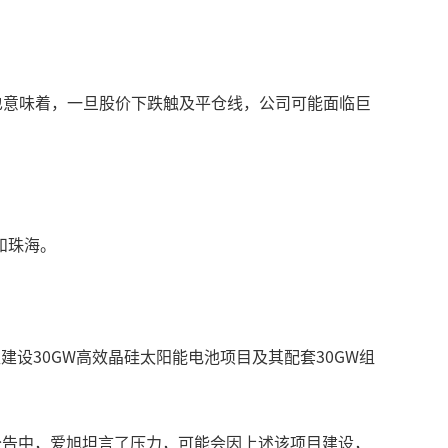
%。这也意味着，一旦股价下跌触及平仓线，公司可能面临巨
和珠海。
设30GW高效晶硅太阳能电池项目及其配套30GW组
外公告中，爱旭坦言了压力，可能会因上述该项目建设，