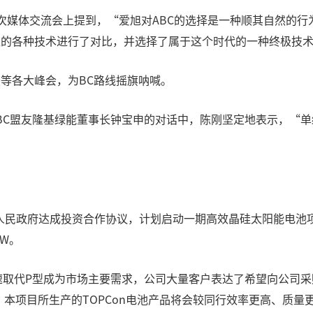
的一次媒体交流会上提到，“爱旭对ABC的选择是一种顺其自然的
N型的各种技术进行了对比，并选择了属于这个时代的一种终极技术
坛等各大峰会，为BC路线摇旗呐喊。
在与BC盟友隆基绿能董事长钟宝申的对话中，陈刚坚定地表示，“单
椒县人民政府达成投资合作协议，计划启动一期高效晶硅太阳能电池
GW。
取代P型成为市场主要需求，公司大量客户表达了希望向公司采购
，本项目所生产的TOPCon电池产品将会较同行效率更高、质量