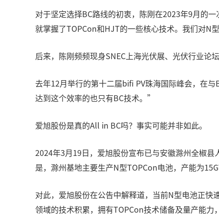
对于坚定选择BC路线的初衷，陈刚在2023年9月
就掌握了TOPCon和HJT的一些核心技术。我们对
后来，陈刚频频现身SNEC上海光伏展、光伏行业论
去年12月举行的第十二届bifi PV珠海国际峰会，
达到这个效率的也只有BC技术。”
爱旭股份是真的All in BC吗？事实可能并非如此。
2024年3月19日，爱旭股份宣布已与安徽滁州全
是，滁州基地主要生产N型TOPCon电池，产能为15
对此，爱旭股份在公告中解释道，当前N型电池正快速
领域的技术积累，拥有TOPCon技术储备及量产能力