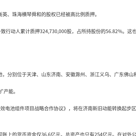
衡英、珠海横琴舜和的股权已经被高比例质押。
行动人累计质押324,730,000股，占所持股份的56.82
地，分别位于天津、山东济南、安徽滁州、浙江义乌、广东佛山
扩产能。
效电池组件项目战略合作协议》，将在济南新旧动能转换起步区建
账上的货币资金仅36.6亿元，总资产也只有254亿元。在对