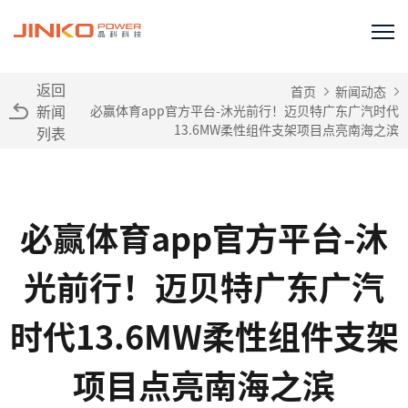
返回
首页
新闻动态
新闻
必赢体育app官方平台-沐光前行！迈贝特广东广汽时代
13.6MW柔性组件支架项目点亮南海之滨
列表
必赢体育app官方平台-沐
光前行！迈贝特广东广汽
时代13.6MW柔性组件支架
项目点亮南海之滨