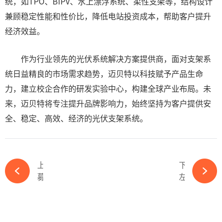
统，如TPO、BIPV、水上漂浮系统、柔性支架等，结构设计
兼顾稳定性能和性价比，降低电站投资成本，帮助客户提升
经济效益。
作为行业领先的光伏系统解决方案提供商，面对支架系
统日益精良的市场需求趋势，迈贝特以科技赋予产品生命
力，建立校企合作的研发实验中心，构建全球产业布局。未
来，迈贝特将专注提升品牌影响力，始终坚持为客户提供安
全、稳定、高效、经济的光伏支架系统。
上一篇
下一篇
募资8.41亿！翔鹭钨业拟加码光伏用钨合金丝项目-必赢体育app官方平台
左手HJT，右手TOPCon，万亿华能抢占n型高地！-必赢体育app官方平台