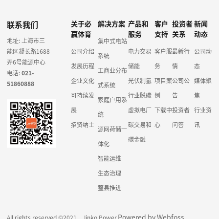
联系我们
关于必
解决方案
产品和
客户
投资者
新闻
赢体育
服务
支持
关系
动态
地址: 上海市三
集中式电站
能区凝长路1688
公司介绍
电力交易
客户服
最新行
公司动
系统
弄6号能源中心
发展历程
储能
务
情
态
工商业分布
电话:
021-
企业文化
光伏制氢
项目案
公司公
媒体聚
51860888
式系统
可持续发
行业脱碳
例
告
焦
家庭户用系
展
虚拟电厂
下载中
投资者
行业资
统
招贤纳士
碳交易和
心
问答
讯
源网荷储一
碳金融
体化
智能运维
生态治理
整县推进
Powered by Webfoss
All rights reserved ©2021 Jinko Power.
.