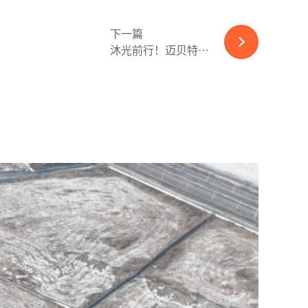
下一篇
沐光前行！迈贝特广东广汽时代13.6MW柔性组件支架项目点亮南海之滨-必赢体育app官方平台