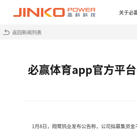
关于必
返回新闻列表
必赢体育app官方平台
1月8日，翔鹭钨业发布公告称，公司拟募集资金不超