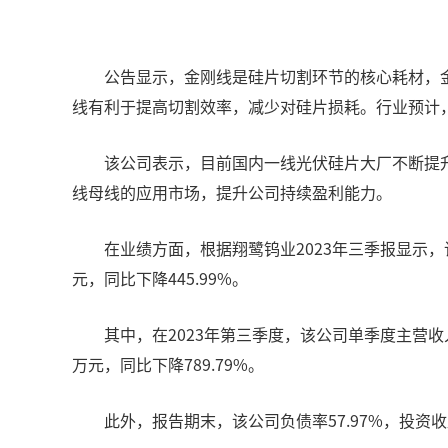
公告显示，金刚线是硅片切割环节的核心耗材，
线有利于提高切割效率，减少对硅片损耗。行业预计
该公司表示，目前国内一线光伏硅片大厂不断提升
线母线的应用市场，提升公司持续盈利能力。
在业绩方面，根据翔鹭钨业2023年三季报显示，该公司
元，同比下降445.99%。
其中，在2023年第三季度，该公司单季度主营收入4.
万元，同比下降789.79%。
此外，报告期末，该公司负债率57.97%，投资收益4