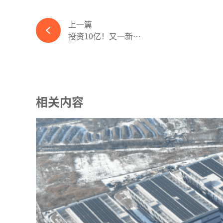
上一篇
投资10亿！又一新三板公司拟加码光伏产能-必赢体育app官方平台
相关内容