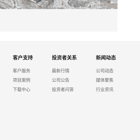
2026-08
必赢体育
客户支持
投资者关系
新闻动态
客户服务
最新行情
公司动态
项目案例
公司公告
媒体聚焦
下载中心
投资者问答
行业资讯