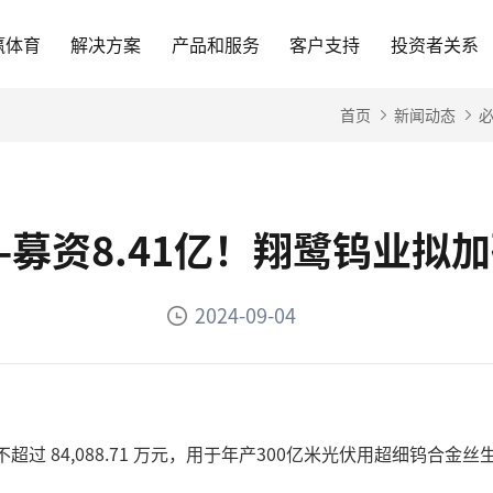
赢体育
解决方案
产品和服务
客户支持
投资者关系
首页
新闻动态
必
-募资8.41亿！翔鹭钨业
2024-09-04
过 84,088.71 万元，用于年产300亿米光伏用超细钨合金