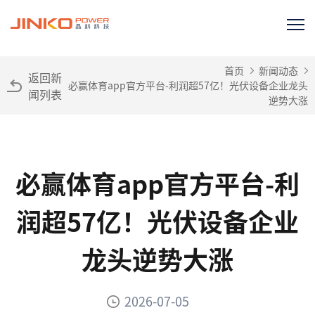
首页
新闻动态
返回新
必赢体育app官方平台-利润超57亿！光伏设备企业龙头
闻列表
逆势大涨
必赢体育app官方平台-利
润超57亿！光伏设备企业
龙头逆势大涨
2026-07-05