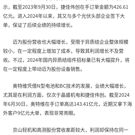
示，截至2023年9月30日，捷佳伟创在手订单金额为426.61
亿元。进入2024年以来，其又与多个光伏头部企业签下大
单，保证了后续业绩的持续增长。
迈为股份营收也大幅增长，受限于异质结企业整体规模
较小，在一定程度上增加了成本，导致其利润增长不及营
收。不过，2024年国内异质结组件招标量已有大幅提升，将
在一定程度上带动迈为股份设备销售。
奥特维凭借N型电池和BC技术的发展，业绩大幅增长，
尤其是在利润方面，仅次于晶盛机电和捷佳伟创。截至2024
年6月30日，奥特维在手订单高达143.41亿元，近期又拿下海
外客户9亿元大单，表现非常亮眼。
京山轻机和高测股份营收差距较大，利润却保持在同一