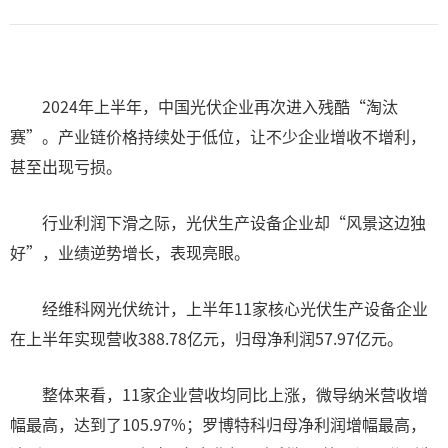
2024年上半年，中国光伏企业再次进入残酷“淘汰
赛”。产业链价格持续处于低位，让不少企业增收不增利，
甚至出现亏损。
行业利润下滑之际，光伏生产设备企业却“风景这边独
好”，业绩逆势增长，表现亮眼。
经维科网光伏统计，上半年11家核心光伏生产设备企业
在上半年实现营收388.78亿元，归母净利润57.97亿元。
整体来看，11家企业营收均同比上涨，微导纳米营收增
幅最高，达到了105.97%；罗博特科归母净利润增幅最高，