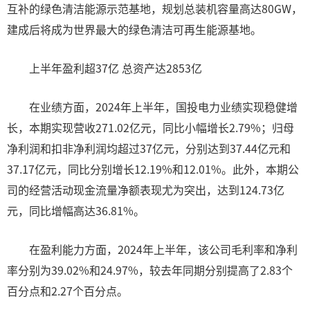
互补的绿色清洁能源示范基地，规划总装机容量高达80GW，
建成后将成为世界最大的绿色清洁可再生能源基地。
上半年盈利超37亿 总资产达2853亿
在业绩方面，2024年上半年，国投电力业绩实现稳健增
长，本期实现营收271.02亿元，同比小幅增长2.79%；归母
净利润和扣非净利润均超过37亿元，分别达到37.44亿元和
37.17亿元，同比分别增长12.19%和12.01%。此外，本期公
司的经营活动现金流量净额表现尤为突出，达到124.73亿
元，同比增幅高达36.81%。
在盈利能力方面，2024年上半年，该公司毛利率和净利
率分别为39.02%和24.97%，较去年同期分别提高了2.83个
百分点和2.27个百分点。