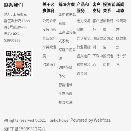
联系我们
关于必
解决方案
产品和
客户
投资者
新闻
赢体育
服务
支持
关系
动态
地址: 上海市三
集中式电站
能区凝长路1688
公司介绍
电力交易
客户服
最新行
公司动
系统
弄6号能源中心
发展历程
储能
务
情
态
工商业分布
电话:
021-
企业文化
光伏制氢
项目案
公司公
媒体聚
51860888
式系统
可持续发
行业脱碳
例
告
焦
家庭户用系
展
虚拟电厂
下载中
投资者
行业资
统
招贤纳士
碳交易和
心
问答
讯
源网荷储一
碳金融
体化
智能运维
生态治理
整县推进
Powered by Webfoss
All rights reserved ©2021 Jinko Power.
.
浙ICP备15009312号-1