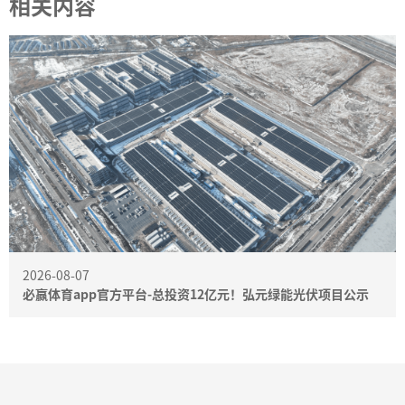
相关内容
2026-08-07
必赢体育app官方平台-总投资12亿元！弘元绿能光伏项目公示