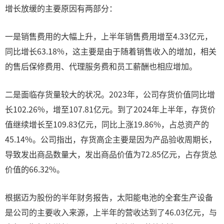
增长放缓的主要原因有两部分：
一是销售费用的大幅上升，上半年销售费用增至4.33亿元，
同比增长63.18%，这主要是由于随着销售收入的增加，相关
的售后保修费用、代理服务费和员工薪酬也相应增加。
二是面临存货量较大的状况。2023年，公司存货价值同比增
长102.26%，增至107.81亿元。到了2024年上半年，存货价
值继续增长至109.83亿元，同比上涨19.86%，占总资产的
45.14%。公司指出，存货高企主要是因为产品验收周期长，
导致发出商品数量大，发出商品价值为72.85亿元，占存货总
价值的66.32%。
根据迈为股份的半年财务报告，太阳能电池的全套生产设备
是公司的主要收入来源，上半年的营收达到了46.03亿元，与