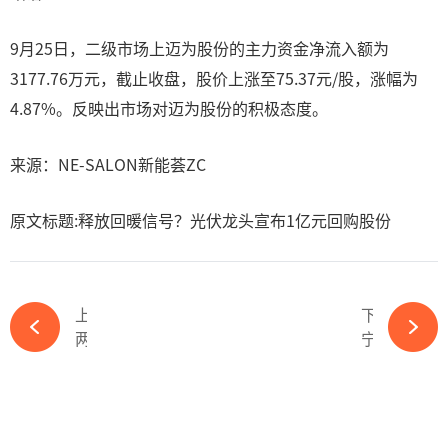
9月25日，二级市场上迈为股份的主力资金净流入额为
3177.76万元，截止收盘，股价上涨至75.37元/股，涨幅为
4.87%。反映出市场对迈为股份的积极态度。
来源：NE-SALON新能荟ZC
原文标题:释放回暖信号？光伏龙头宣布1亿元回购股份
上一篇
下一篇
两大龙头认可！又一颠覆性光伏技术即将量产-必赢体育app官方平台
宁德时代“着急”跨界光伏制造，说明光伏已经触底了-必赢体育app官方平台