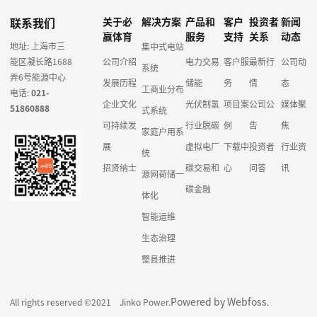
联系我们
关于必
解决方案
产品和
客户
投资者
新闻
赢体育
服务
支持
关系
动态
地址: 上海市三
集中式电站
能区凝长路1688
公司介绍
电力交易
客户服
最新行
公司动
系统
弄6号能源中心
发展历程
储能
务
情
态
工商业分布
电话:
021-
企业文化
光伏制氢
项目案
公司公
媒体聚
51860888
式系统
可持续发
行业脱碳
例
告
焦
家庭户用系
展
虚拟电厂
下载中
投资者
行业资
统
招贤纳士
碳交易和
心
问答
讯
源网荷储一
碳金融
体化
智能运维
生态治理
整县推进
Powered by Webfoss
All rights reserved ©2021 Jinko Power.
.