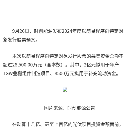
9月26日，时创能源发布2024年度以简易程序向特定对
象发行股票预案。
本次以简易程序向特定对象发行股票的募集资金总额不
超过28,500.00万元（含本数）。其中，2亿元拟用于年产
1GW叠栅组件制造项目、8500万元拟用于补充流动资金。
图片来源：时创能源公告
在动辄十几亿、甚至上百亿的光伏项目投资金额面前，