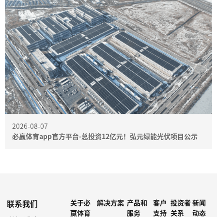
2026-08-07
必赢体育app官方平台-总投资12亿元！弘元绿能光伏项目公示
联系我们
关于必
解决方案
产品和
客户
投资者
新闻
赢体育
服务
支持
关系
动态