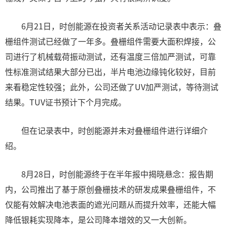
6月21日，时创能源在投资者关系活动记录表中表示：叠
栅组件测试已经做了一年多。叠栅组件需要大面积焊接，公
司进行了机械载荷振动测试，还有温度三倍加严测试，可靠
性标准测试结果大部分已出，半片电池边缘钝化较好，目前
来看稳定性较强；此外，公司还做了UV加严测试，等待测试
结果。TUV证书预计下个月完成。
但在记录表中，时创能源并未对叠栅组件进行详细介
绍。
8月28日，时创能源终于在半年报中揭晓悬念：报告期
内，公司推出了基于原创叠栅技术的研发成果叠栅组件，不
仅能有效解决电池表面的遮光问题从而提升效率，还能大幅
降低银耗实现降本，是公司降本增效的又一大创新。