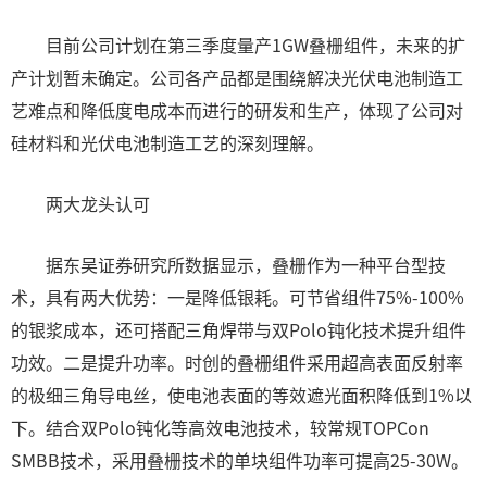
目前公司计划在第三季度量产1GW叠栅组件，未来的扩
产计划暂未确定。公司各产品都是围绕解决光伏电池制造工
艺难点和降低度电成本而进行的研发和生产，体现了公司对
硅材料和光伏电池制造工艺的深刻理解。
两大龙头认可
据东吴证券研究所数据显示，叠栅作为一种平台型技
术，具有两大优势：一是降低银耗。可节省组件75%-100%
的银浆成本，还可搭配三角焊带与双Polo钝化技术提升组件
功效。二是提升功率。时创的叠栅组件采用超高表面反射率
的极细三角导电丝，使电池表面的等效遮光面积降低到1%以
下。结合双Polo钝化等高效电池技术，较常规TOPCon
SMBB技术，采用叠栅技术的单块组件功率可提高25-30W。