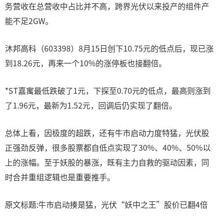
务营收在总营收中占比并不高，跨界光伏以来投产的组件产
能不足2GW。
沐邦高科（603398）8月15日创下10.75元的低点后，现已涨
到18.26元，再来一个10%的涨停板也接翻倍。
*ST嘉寓最低跌破了1元，下探至0.70元的低点，最高则涨到
了1.96元，最新为1.52元，回调后仍实现了翻倍。
总体上看，因极度的超跌，还有牛市启动力度特猛，光伏股
正强劲反弹，很多股票都自低点实现了30%、40%、50%以
上的涨幅。至于妖股的暴涨，既有主力自救的驱动因素，同
时合并重组逻辑也是重要推手。
原文标题:牛市启动揍是猛，光伏“妖中之王”股价已翻4倍