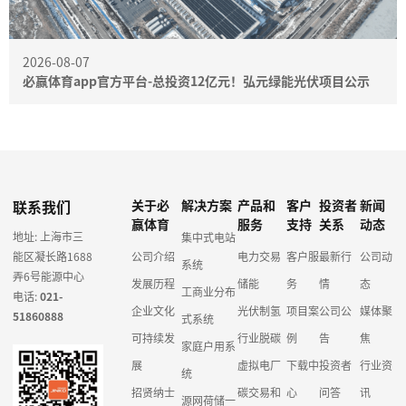
2026-08-07
必赢体育app官方平台-总投资12亿元！弘元绿能光伏项目公示
联系我们
关于必
解决方案
产品和
客户
投资者
新闻
赢体育
服务
支持
关系
动态
地址: 上海市三
集中式电站
能区凝长路1688
公司介绍
电力交易
客户服
最新行
公司动
系统
弄6号能源中心
发展历程
储能
务
情
态
工商业分布
电话:
021-
企业文化
光伏制氢
项目案
公司公
媒体聚
51860888
式系统
可持续发
行业脱碳
例
告
焦
家庭户用系
展
虚拟电厂
下载中
投资者
行业资
统
招贤纳士
碳交易和
心
问答
讯
源网荷储一