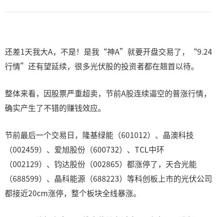
还差1天我大A，不是！是我“神A”就要开盘交易了，“9.24
行情”还有望延续，很多光伏股的投资者都在翘首以待。
整体来看，因股票严重超卖，节前A股连续逼空的普涨行情，
确实产生了不错的赚钱效应。
节前最后一个交易日，隆基绿能（601012）、晶澳科技
（002459）、爱旭股份（600732）、TCL中环
（002129）、钧达股份（002865）都涨停了，天合光能
（688599）、晶科能源（688223）等科创板上市的光伏公司
都接近20cm涨停，整个板块全线暴涨。