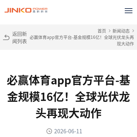
首页
新闻动态
返回新
必赢体育app官方平台-基金规模16亿！全球光伏龙头再
闻列表
现大动作
必赢体育app官方平台-基
金规模16亿！全球光伏龙
头再现大动作
2026-06-11