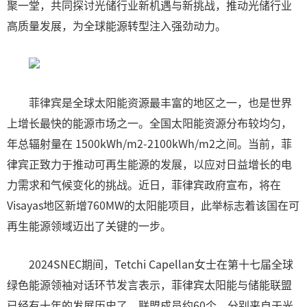
聚一堂，共同探讨光储行业新机遇与新挑战，推动光储行业
高质量发展，为全球能源转型注入强劲动力。
菲律宾是全球太阳能资源最丰富的地区之一，也是世界
上增长最快的能源市场之一。全国太阳能资源分布较均匀，
年总辐射量在 1500kWh/m2-2100kWh/m2之间。当前，菲
律宾正致力于推动可再生能源的发展，以应对日益增长的电
力需求和气候变化的挑战。近日，菲律宾政府宣布，将在
Visayas地区新增760MW的太阳能项目，此举标志着该国在可
再生能源领域迈出了关键的一步。
2024SNEC期间，Tetchi Capellan女士在第十七届全球
绿色能源领袖对话环节发言表示，菲律宾太阳能与储能联盟
已经有十年的发展历史了，联盟成员约60个，分别来自于光