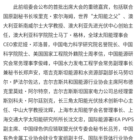
此前组委会公布的首批出席大会的重磅嘉宾，包括联合
国原副秘书长埃里克·索尔海姆，世界“太阳能之父”、澳
大利亚新南威尔士大学教授、澳大利亚先进光伏中心创始主
任，澳大利亚科学院院士马丁·格林，全球太阳能理事会
CEO索尼娅·邓洛普，中国电力科学研究院名誉院长、中国
科学院院士、美国国家工程院外籍院士周孝信，中国能源研
究会常务理事李俊峰，中国水力发电工程学会常务副理事长
兼秘书长郑声安，塔吉克斯坦能源和水资源部副部长马努切
尔·萨法尔佐达，吉尔吉斯共和国能源行业协会主席阿布德
克里莫娃·阿尔特奈，吉尔吉斯斯坦国家电力公司总经理雷
斯别科夫·阿尔廷别克，长三角太阳能光伏技术创新中心主
任、中山大学教授沈辉，上海市太阳能学会名誉理事长、上
海交通大学太阳能研究所所长沈文忠，国际能源署IEA PVPS
副主席、中国绿色供应链联盟光伏专委会秘书长吕芳，中国
有色金属工业协会硅业专家组副主任、国际半导体行业协会