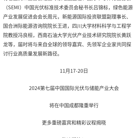
（SEMI）中国光伏标准技术委员会秘书长吕锦标，绿色能源
产业发展促进会会长周元，新能源国际投资联盟副理事长、
国合洲际能源咨询院院长王进，四川大学材料科学与工程学
院教授冯良桓，西南石油大学光伏产业技术研究院院长黄跃
龙等，届时将与来自全球的领导嘉宾、先领军企业家共同探
讨行业高质量发展新路径。
11月17-20日
2024第七届中国国际光伏与储能产业大会
将在中国成都隆重举行
更多重磅嘉宾和精彩议程揭晓