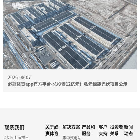
2026-08-07
必赢体育app官方平台-总投资12亿元！弘元绿能光伏项目公示
联系我们
关于必
解决方案
产品和
客户
投资者
新闻
赢体育
服务
支持
关系
动态
地址: 上海市三
集中式电站