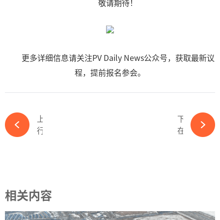
敬请期待！
更多详细信息请关注PV Daily News公众号，获取最新议
程，提前报名参会。
上一篇
下一篇
行业报告 | 业绩阶段承压，新技术产业化加速推进&看好龙头设备商穿越周期-必赢体育app官方平台
在读博士王彦君，接任450亿TCL中环CEO-必赢体育app官方平台
相关内容