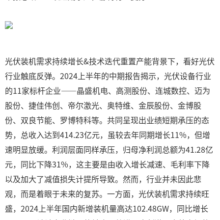
光伏装机需求持续增长&技术迭代重置产能背景下，看好光伏
行业触底反弹。2024上半年的中期报告揭示，光伏设备行业
的11家标杆企业——晶盛机电、高测股份、连城数控、迈为
股份、捷佳伟创、帝尔激光、奥特维、金辰股份、金博股
份、双良节能、罗博特科等。共同呈现出业绩短期承压的态
势，总收入达到414.23亿元，虽较去年同期增长11%，但增
速明显放缓。利润层面同样承压，归母净利润总额为41.28亿
元，同比下降31%，这主要是由收入增长减速、毛利率下降
以及加大了减值损失计提所导致。然而，行业并未因此悲
观，而是着眼于未来的复苏。一方面，光伏装机需求持续旺
盛，2024上半年国内新增装机量高达102.48GW，同比增长