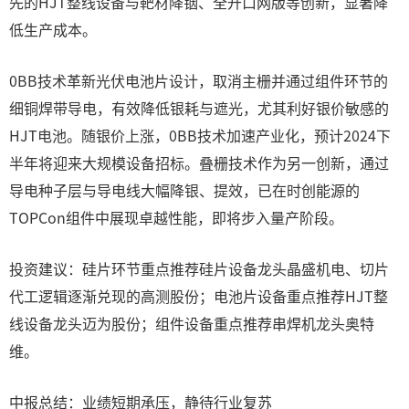
先的HJT整线设备与靶材降铟、全开口网版等创新，显著降
低生产成本。
0BB技术革新光伏电池片设计，取消主栅并通过组件环节的
细铜焊带导电，有效降低银耗与遮光，尤其利好银价敏感的
HJT电池。随银价上涨，0BB技术加速产业化，预计2024下
半年将迎来大规模设备招标。叠栅技术作为另一创新，通过
导电种子层与导电线大幅降银、提效，已在时创能源的
TOPCon组件中展现卓越性能，即将步入量产阶段。
投资建议：硅片环节重点推荐硅片设备龙头晶盛机电、切片
代工逻辑逐渐兑现的高测股份；电池片设备重点推荐HJT整
线设备龙头迈为股份；组件设备重点推荐串焊机龙头奥特
维。
中报总结：业绩短期承压，静待行业复苏