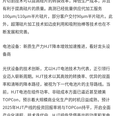
片切割技术可以提高硅片的转换效率，降低生产成本，并且
有利于提高硅片的质量。高测已经批量供应代加工服务
100μm/110μm半片硅片，部分客户交付90μm半片硅片。此
外，超薄硅片加工技术如边皮利用和吸附抬棒等技术也在不
断发展和完善。
电池设备：新质生产力HJT降本增效加速推进，看好龙头设
备商
光伏设备的技术创新，尤以HJT电池技术为代表，正引领行
业迈入崭新周期。HJT技术以其高效的转换率、优异的双面
率和清晰的降本路径，被视为下一代电池片的主导路线。当
前，HJT电池在组件功率、非硅成本方面已逼近甚至媲美
TOPCon，预示着大规模商业化生产的时机日益成熟，预计
2025年HJT产线的投资回报率将与TOPCon持平，开启全面
产业化进程。技术迭代中，HJT组件凭借高出的功率和发电