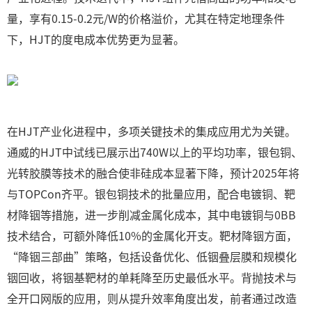
量，享有0.15-0.2元/W的价格溢价，尤其在特定地理条件
下，HJT的度电成本优势更为显著。
在HJT产业化进程中，多项关键技术的集成应用尤为关键。
通威的HJT中试线已展示出740W以上的平均功率，银包铜、
光转胶膜等技术的融合使非硅成本显著下降，预计2025年将
与TOPCon齐平。银包铜技术的批量应用，配合电镀铜、靶
材降铟等措施，进一步削减金属化成本，其中电镀铜与0BB
技术结合，可额外降低10%的金属化开支。靶材降铟方面，
“降铟三部曲”策略，包括设备优化、低铟叠层膜和规模化
铟回收，将铟基靶材的单耗降至历史最低水平。背抛技术与
全开口网版的应用，则从提升效率角度出发，前者通过改造