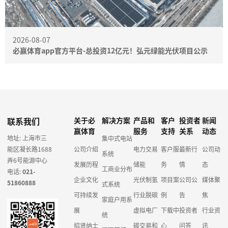
2026-08-07
必赢体育app官方平台-总投资12亿元！弘元绿能光伏项目公示
联系我们
关于必
解决方案
产品和
客户
投资者
新闻
赢体育
服务
支持
关系
动态
地址: 上海市三
集中式电站
能区凝长路1688
公司介绍
电力交易
客户服
最新行
公司动
系统
弄6号能源中心
发展历程
储能
务
情
态
工商业分布
电话:
021-
企业文化
光伏制氢
项目案
公司公
媒体聚
51860888
式系统
可持续发
行业脱碳
例
告
焦
家庭户用系
展
虚拟电厂
下载中
投资者
行业资
统
招贤纳士
碳交易和
心
问答
讯