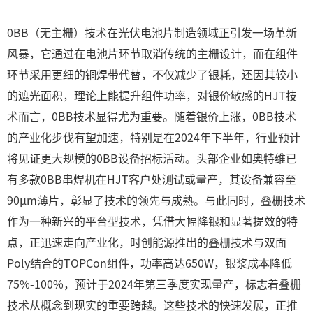
0BB（无主栅）技术在光伏电池片制造领域正引发一场革新
风暴，它通过在电池片环节取消传统的主栅设计，而在组件
环节采用更细的铜焊带代替，不仅减少了银耗，还因其较小
的遮光面积，理论上能提升组件功率，对银价敏感的HJT技
术而言，0BB技术显得尤为重要。随着银价上涨，0BB技术
的产业化步伐有望加速，特别是在2024年下半年，行业预计
将见证更大规模的0BB设备招标活动。头部企业如奥特维已
有多款0BB串焊机在HJT客户处测试或量产，其设备兼容至
90μm薄片，彰显了技术的领先与成熟。与此同时，叠栅技术
作为一种新兴的平台型技术，凭借大幅降银和显著提效的特
点，正迅速走向产业化，时创能源推出的叠栅技术与双面
Poly结合的TOPCon组件，功率高达650W，银浆成本降低
75%-100%，预计于2024年第三季度实现量产，标志着叠栅
技术从概念到现实的重要跨越。这些技术的快速发展，正推