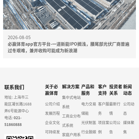
2026-08-05
必赢体育app官方平台-一道新能IPO搁浅，腰尾部光伏厂商普遍
过冬艰难，兼并收购可能成为新浪潮
联系我们
关于必
解决方案
产品和
客户
投资者
新闻
赢体育
服务
支持
关系
动态
地址: 上海市三
集中式电站
能区凝长路1688
公司介绍
电力交易
客户服
最新行
公司动
系统
弄6号能源中心
发展历程
储能
务
情
态
工商业分布
电话:
021-
企业文化
光伏制氢
项目案
公司公
媒体聚
51860888
式系统
可持续发
行业脱碳
例
告
焦
家庭户用系