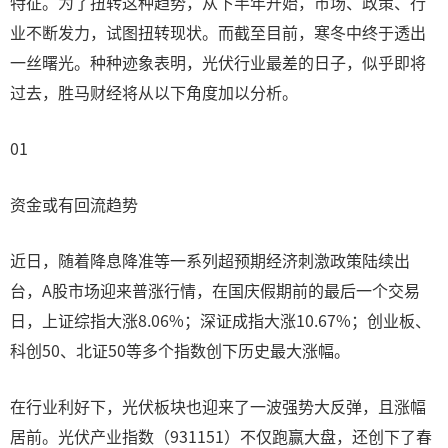
特征。为了扭转这种趋势，从下半年开始，市场、政策、行
业不断发力，试图扭转现状。而截至目前，寒冬中终于透出
一丝曙光。种种迹象表明，光伏行业最差的日子，似乎即将
过去，胜马财经将从以下角度加以分析。
01
资金或有回流趋势
近日，随着降息降准等一系列超预期经济刺激政策陆续出
台，A股市场迎来普涨行情，在国庆假期前的最后一个交易
日，上证综指大涨8.06%；深证成指大涨10.67%；创业板、
科创50、北证50等多个指数创下历史最大涨幅。
在行业利好下，光伏板块也迎来了一波强势大反弹，且涨幅
居前。光伏产业指数（931151）不仅跑赢大盘，还创下了春