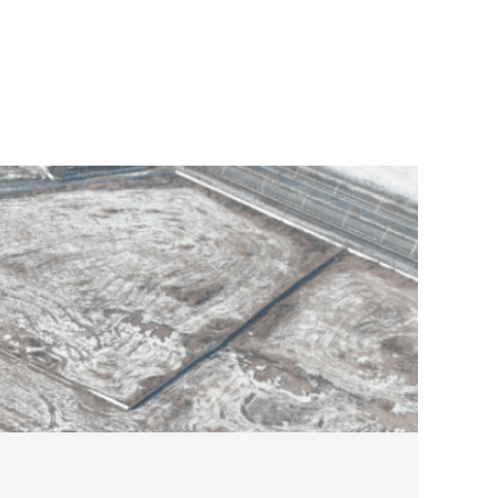
2026-08
必赢体育