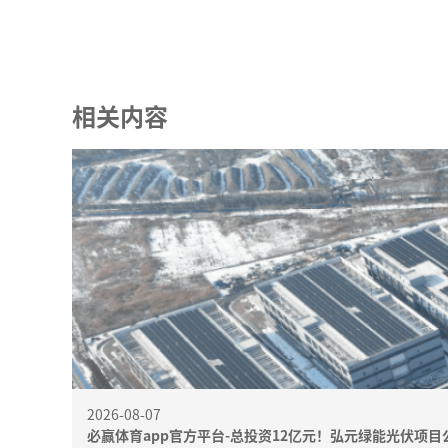
相关内容
2026-08-07
必赢体育app官方平台-总投资12亿元！弘元绿能光伏项目