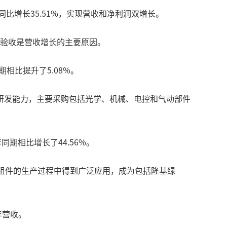
，同比增长35.51%，实现营收和净利润双增长。
定验收是营收增长的主要原因。
期相比提升了5.08%。
研发能力，主要采购包括光学、机械、电控和气动部件
期相比增长了44.56%。
池和组件的生产过程中得到广泛应用，成为包括隆基绿
年营收。