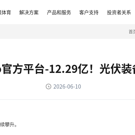
赢体育
解决方案
产品和服务
客户支持
投资者关系
首
p官方平台-12.29亿！光伏
2026-06-10
持续攀升。