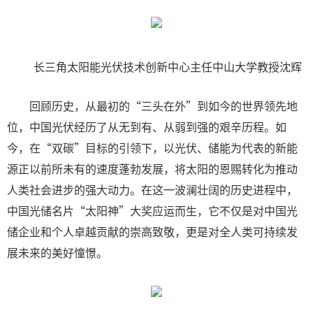
长三角太阳能光伏技术创新中心主任中山大学教授沈辉
回顾历史，从最初的“三头在外”到如今的世界领先地
位，中国光伏经历了从无到有、从弱到强的艰辛历程。如
今，在“双碳”目标的引领下，以光伏、储能为代表的新能
源正以前所未有的速度蓬勃发展，将太阳的恩赐转化为推动
人类社会进步的强大动力。在这一波澜壮阔的历史进程中，
中国光储名片“太阳神”大奖应运而生，它不仅是对中国光
储企业和个人卓越贡献的崇高致敬，更是对全人类可持续发
展未来的美好憧憬。