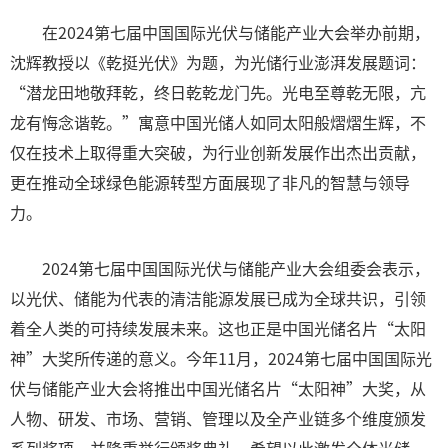
在2024第七届中国国际光伏与储能产业大会举办前期，
沈辉教授以《乾挺光伏》为题，为光储行业澎湃发展题词：
“潜龙田地敬拜乾，终日乾乾龙门先。光电至尊乾无限，亢
龙有悔念谐乾。”寓意中国光储人如同太阳般熠熠生辉，不
仅在技术上取得重大突破，为行业创新发展作出杰出贡献，
更在推动全球绿色能源转型方面展现了非凡的智慧与领导
力。
2024第七届中国国际光伏与储能产业大会组委会表示，
以光伏、储能为代表的清洁能源发展已成为全球共识，引领
着全人类的可持续发展未来。这也正是中国光储名片“太阳
神”大奖所传递的意义。今年11月，2024第七届中国国际光
伏与储能产业大会将推出中国光储名片“太阳神”大奖，从
人物、研发、市场、营销、管理以及全产业链多个维度颁发