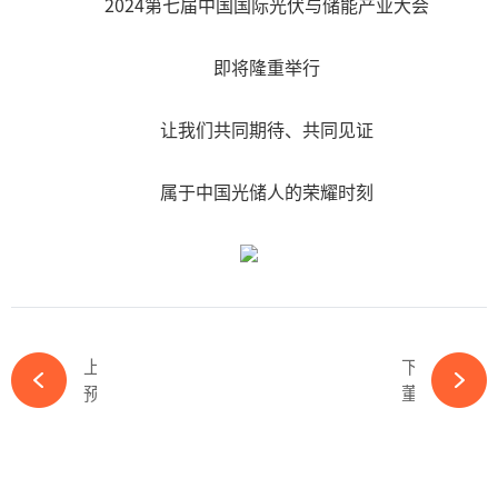
2024第七届中国国际光伏与储能产业大会
即将隆重举行
让我们共同期待、共同见证
属于中国光储人的荣耀时刻
上一篇
下一篇
预测|光伏2024年四季度迎拐点？-必赢体育app官方平台
董事长总裁变动！易成新能高层调整-必赢体育app官方平台