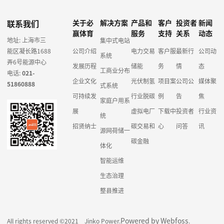
联系我们
关于必
解决方案
产品和
客户
投资者
新闻
赢体育
服务
支持
关系
动态
地址: 上海市三
集中式电站
能区凝长路1688
公司介绍
电力交易
客户服
最新行
公司动
系统
弄6号能源中心
发展历程
储能
务
情
态
工商业分布
电话:
021-
企业文化
光伏制氢
项目案
公司公
媒体聚
51860888
式系统
可持续发
行业脱碳
例
告
焦
家庭户用系
展
虚拟电厂
下载中
投资者
行业资
统
招贤纳士
碳交易和
心
问答
讯
源网荷储一
碳金融
体化
智能运维
生态治理
整县推进
Powered by Webfoss
All rights reserved ©2021 Jinko Power.
.