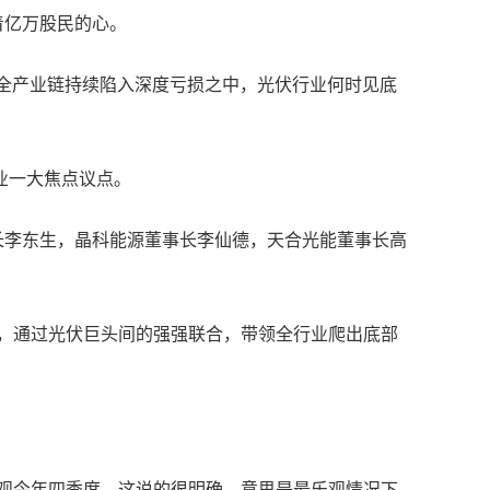
动着亿万股民的心。
年，全产业链持续陷入深度亏损之中，光伏行业何时见底
业一大焦点议点。
事长李东生，晶科能源董事长李仙德，天合光能董事长高
心，通过光伏巨头间的强强联合，带领全行业爬出底部
乐观今年四季度。这说的很明确，意思是最乐观情况下