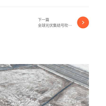
下一篇
全球光伏集结号吹响！中国“太阳神”大奖邀您共赴光储荣耀盛宴-必赢体育app官方平台