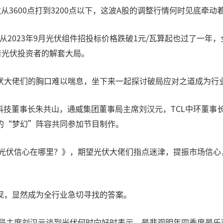
指数从3600点打到3200点以下，这波A股的调整行情何时见底牵
，从2023年9月光伏组件招投标价格跌破1元/瓦算起也过了一
着光伏投资者的解套大局。
伏大佬们的胸口难以喘息，坐下来一起探讨破局应对之道成为行
协鑫科技董事长朱共山，通威集团董事局主席刘汉元，TCL中环董
的“梦幻”阵容共同参加节目制作。
4光伏信心在哪里？》，期望光伏大佬们指点迷津，提振市场信
现，显然成为全行业急切寻找的答案。
事局主席刘汉元谈到光伏何时向好时表示，最悲观明年四季度最