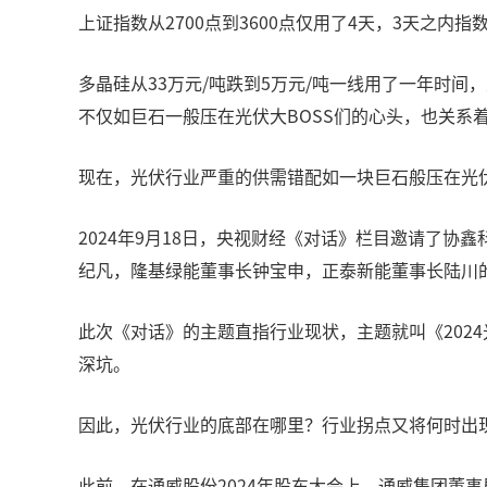
上证指数从2700点到3600点仅用了4天，3天之内
多晶硅从33万元/吨跌到5万元/吨一线用了一年时间
不仅如巨石一般压在光伏大BOSS们的心头，也关系
现在，光伏行业严重的供需错配如一块巨石般压在光
2024年9月18日，央视财经《对话》栏目邀请了
纪凡，隆基绿能董事长钟宝申，正泰新能董事长陆川
此次《对话》的主题直指行业现状，主题就叫《202
深坑。
因此，光伏行业的底部在哪里？行业拐点又将何时出
此前，在通威股份2024年股东大会上，通威集团董