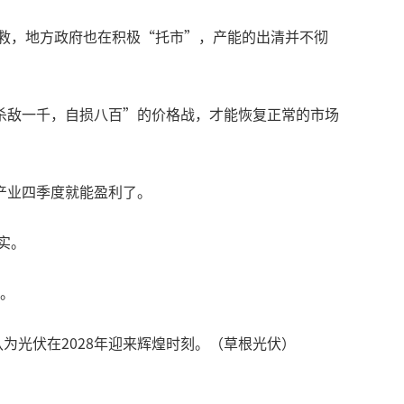
自救，地方政府也在积极“托市”，产能的出清并不彻
杀敌一千，自损八百”的价格战，才能恢复正常的市场
产业四季度就能盈利了。
实。
久。
8）的梳理，认为光伏在2028年迎来辉煌时刻。（草根光伏）