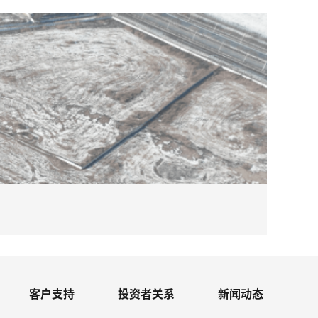
2026-08
必赢体育
客户支持
投资者关系
新闻动态