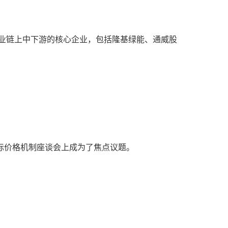
产业链上中下游的核心企业，包括隆基绿能、通威股
标价格机制座谈会上成为了焦点议题。