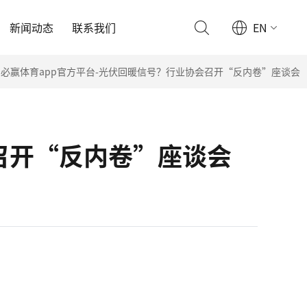
新闻动态
联系我们
EN
必赢体育app官方平台-光伏回暖信号？行业协会召开“反内卷”座谈会
召开“反内卷”座谈会