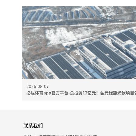
2026-08-07
必赢体育app官方平台-总投资12亿元！弘元绿能光伏项目
联系我们