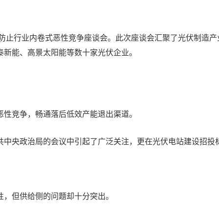
开防止行业内卷式恶性竞争座谈会。此次座谈会汇聚了光伏制造
泰新能、高景太阳能等数十家光伏企业。
恶性竞争，畅通落后低效产能退出渠道。
共中央政治局的会议中引起了广泛关注，更在光伏电站建设招投
性，但供给侧的问题却十分突出。