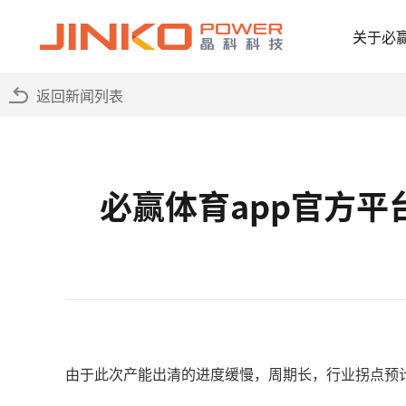
关于必
返回新闻列表
必赢体育app官方
由于此次产能出清的进度缓慢，周期长，行业拐点预计