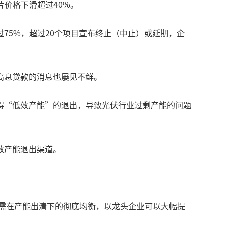
价格下滑超过40%。
75%，超过20个项目宣布终止（中止）或延期，企
高息贷款的消息也屡见不鲜。
碍“低效产能”的退出，导致光伏行业过剩产能的问题
效产能退出渠道。
供需在产能出清下的彻底均衡，以龙头企业可以大幅提