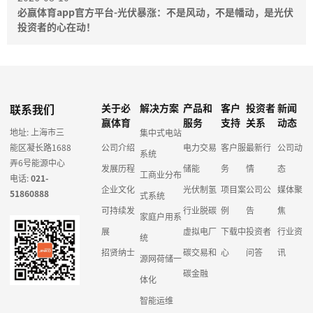
必赢体育app官方平台-光伏暴涨：不是风动，不是幡动，是光伏
投资者的心在动！
联系我们
关于必
解决方案
产品和
客户
投资者
新闻
赢体育
服务
支持
关系
动态
地址: 上海市三
集中式电站
能区凝长路1688
公司介绍
电力交易
客户服
最新行
公司动
系统
弄6号能源中心
发展历程
储能
务
情
态
工商业分布
电话:
021-
企业文化
光伏制氢
项目案
公司公
媒体聚
51860888
式系统
可持续发
行业脱碳
例
告
焦
家庭户用系
展
虚拟电厂
下载中
投资者
行业资
统
招贤纳士
碳交易和
心
问答
讯
源网荷储一
碳金融
体化
智能运维