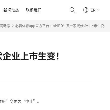
新闻动态
联系我们
EN
闻动态
必赢体育app官方平台-中止IPO！又一家光伏企业上市生变！
光伏企业上市生变！
注册”变更为“中止”。