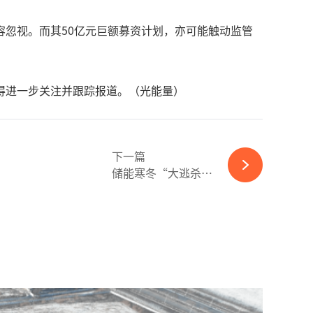
忽视。而其50亿元巨额募资计划，亦可能触动监管
得进一步关注并跟踪报道。（光能量）
下一篇
储能寒冬“大逃杀”！又一光储龙头赴海外上市-必赢体育app官方平台