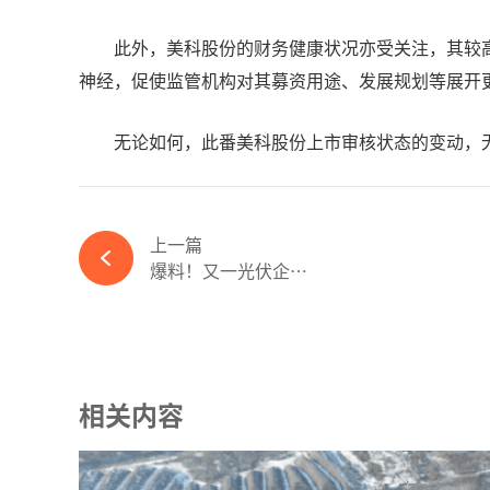
此外，美科股份的财务健康状况亦受关注，其较
神经，促使监管机构对其募资用途、发展规划等展开
无论如何，此番美科股份上市审核状态的变动，
上一篇
爆料！又一光伏企业高管被立案调查-必赢体育app官方平台
相关内容