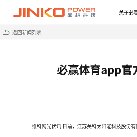
关于必
返回新闻列表
必赢体育app官
维科网光伏讯 日前，江苏美科太阳能科技股份有