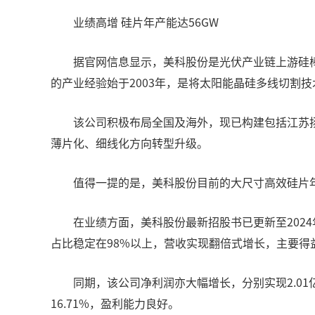
业绩高增 硅片年产能达56GW
据官网信息显示，美科股份是光伏产业链上游硅
的产业经验始于2003年，是将太阳能晶硅多线切割
该公司积极布局全国及海外，现已构建包括江苏
薄片化、细线化方向转型升级。
值得一提的是，美科股份目前的大尺寸高效硅片年
在业绩方面，美科股份最新招股书已更新至2024年
占比稳定在98%以上，营收实现翻倍式增长，主要得
同期，该公司净利润亦大幅增长，分别实现2.01亿元
16.71%，盈利能力良好。