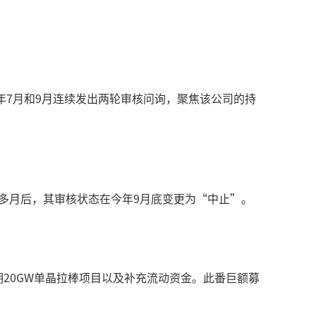
同年7月和9月连续发出两轮审核问询，聚焦该公司的持
0个多月后，其审核状态在今年9月底变更为“中止”。
期20GW单晶拉棒项目以及补充流动资金。此番巨额募