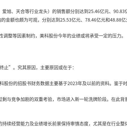
、天合等行业龙头）的销售额分别达到25.46亿元、90.83亿元
金额也颇为可观，分别达到25.53亿元、78.46亿元和48.88亿元
期性调整等因素制约，美科股份今年的业绩或将承受一定的压力。
O“终止”。究其原因，主要原因或在于：
而美科股份的招股书财务数据主要基于2023年及以前的资料。鉴
过剩与竞争加剧的双重考验，市场进入新一轮洗牌阶段。在此背
的持续经营能力及业绩增长前景保持审慎态度，尤其是在行业整