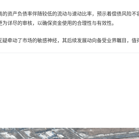
高的资产负债率伴随较低的流动与速动比率，预示着偿债风险不容
更为详尽的审核，以确保资金使用的合理性与有效性。
无疑牵动了市场的敏感神经，其后续发展动向备受业界瞩目，值