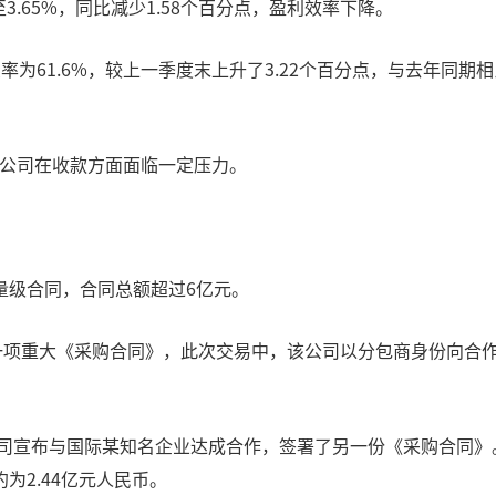
3.65%，同比减少1.58个百分点，盈利效率下降。
为61.6%，较上一季度末上升了3.22个百分点，与去年同期相
该公司在收款方面面临一定压力。
量级合同，合同总额超过6亿元。
了一项重大《采购合同》，此次交易中，该公司以分包商身份向合
公司宣布与国际某知名企业达成合作，签署了另一份《采购合同
为2.44亿元人民币。