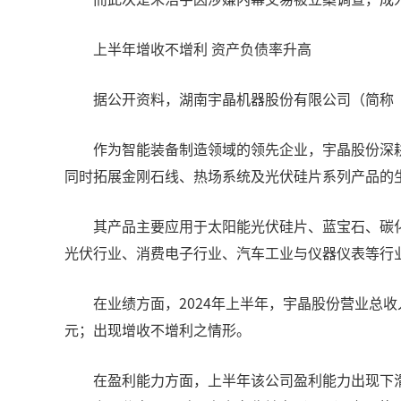
上半年增收不增利 资产负债率升高
据公开资料，湖南宇晶机器股份有限公司（简称“
作为智能装备制造领域的领先企业，宇晶股份深
同时拓展金刚石线、热场系统及光伏硅片系列产品的
其产品主要应用于太阳能光伏硅片、蓝宝石、碳
光伏行业、消费电子行业、汽车工业与仪器仪表等行
在业绩方面，2024年上半年，宇晶股份营业总收入达
元；出现增收不增利之情形。
在盈利能力方面，上半年该公司盈利能力出现下滑趋