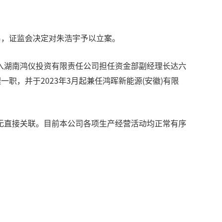
交易，证监会决定对朱浩宇予以立案。
入湖南鸿仪投资有限责任公司担任资金部副经理长达六
职，并于2023年3月起兼任鸿晖新能源(安徽)有限
无直接关联。目前本公司各项生产经营活动均正常有序