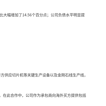
比大幅增加了14.56个百分点；公司负债水平明显提
作方供应切片机等关键生产设备以及金刚石线生产线，
》。在此合作中，公司作为承包商向海外买方提供包括