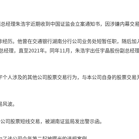
告，其副总经理朱浩宇近期收到中国证监会立案通知书，因涉嫌内幕
作经历。他曾在交通银行湖南分行公司业务处短暂任职，随后加
经理，直至2021年。同年11月，朱浩宇出任宇晶股份副总经理一
宇个人涉及的其他公司股票交易行为，与本公司自身的股票交易
易风波。
行公司股票短线交易，被湖南证监局发出警示函。
为了该公司今年第二起被曝光的违规案例。