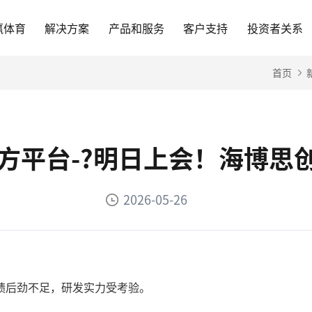
赢体育
解决方案
产品和服务
客户支持
投资者关系
首页
官方平台-?明日上会！海博思创
2026-05-26
绩后劲不足，研发实力受考验。