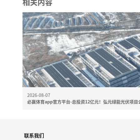
相关内容
2026-08-07
必赢体育app官方平台-总投资12亿元！弘元绿能光伏项目
联系我们