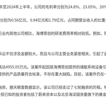
2024年上半年，公司的毛利率分别为24.8%、23.05%、20
别为0.56亿元、0.94亿元和1.79亿元，占同期营业收入的比重分别
业内其他公司相比，海博思创的研发费用率相对较低。例如，阳光电
诉讼不仅涉及金额较大，而且与公司主营业务紧密相关，引起了
达4955.05万元。该案件起因是海博思创提供的储能系统设
提供的产品质量符合标准，不存在重大缺陷。目前，该案件仍在
资，据天眼查数据显示，该公司已经走过了七轮融资的历程。特别
公布，但已知的投资者包括了蔚来资本以及北京海淀国资委旗下的基