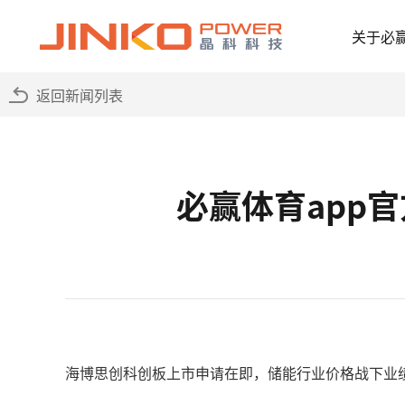
关于必
返回新闻列表
必赢体育app
海博思创科创板上市申请在即，储能行业价格战下业