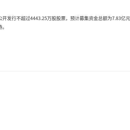
发行不超过4443.25万股股票，预计募集资金总额为7.83
待。