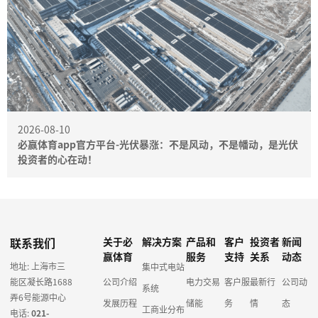
2026-08-10
必赢体育app官方平台-光伏暴涨：不是风动，不是幡动，是光伏
投资者的心在动！
联系我们
关于必
解决方案
产品和
客户
投资者
新闻
赢体育
服务
支持
关系
动态
地址: 上海市三
集中式电站
能区凝长路1688
公司介绍
电力交易
客户服
最新行
公司动
系统
弄6号能源中心
发展历程
储能
务
情
态
工商业分布
电话:
021-