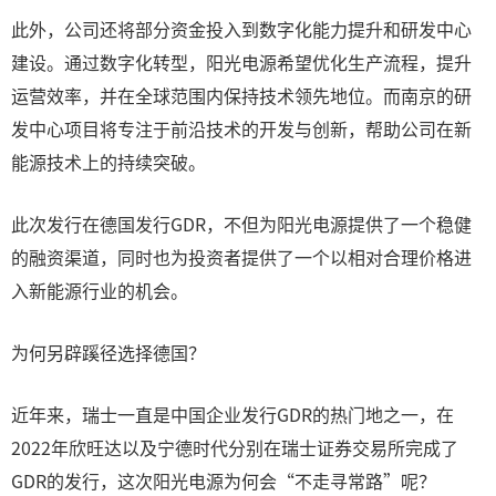
此外，公司还将部分资金投入到数字化能力提升和研发中心
建设。通过数字化转型，阳光电源希望优化生产流程，提升
运营效率，并在全球范围内保持技术领先地位。而南京的研
发中心项目将专注于前沿技术的开发与创新，帮助公司在新
能源技术上的持续突破。
此次发行在德国发行GDR，不但为阳光电源提供了一个稳健
的融资渠道，同时也为投资者提供了一个以相对合理价格进
入新能源行业的机会。
为何另辟蹊径选择德国？
近年来，瑞士一直是中国企业发行GDR的热门地之一，在
2022年欣旺达以及宁德时代分别在瑞士证券交易所完成了
GDR的发行，这次阳光电源为何会“不走寻常路”呢？