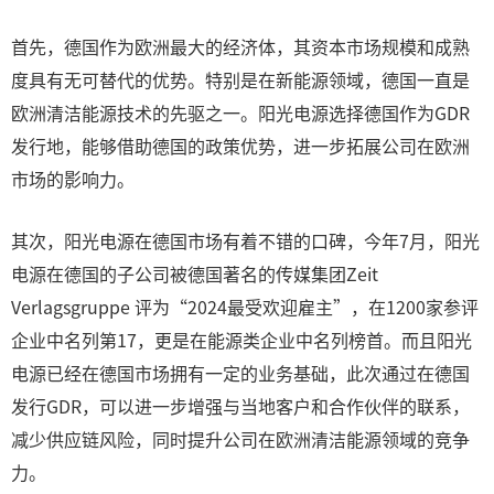
首先，德国作为欧洲最大的经济体，其资本市场规模和成熟
度具有无可替代的优势。特别是在新能源领域，德国一直是
欧洲清洁能源技术的先驱之一。阳光电源选择德国作为GDR
发行地，能够借助德国的政策优势，进一步拓展公司在欧洲
市场的影响力。
其次，阳光电源在德国市场有着不错的口碑，今年7月，阳光
电源在德国的子公司被德国著名的传媒集团Zeit
Verlagsgruppe 评为“2024最受欢迎雇主”，在1200家参评
企业中名列第17，更是在能源类企业中名列榜首。而且阳光
电源已经在德国市场拥有一定的业务基础，此次通过在德国
发行GDR，可以进一步增强与当地客户和合作伙伴的联系，
减少供应链风险，同时提升公司在欧洲清洁能源领域的竞争
力。