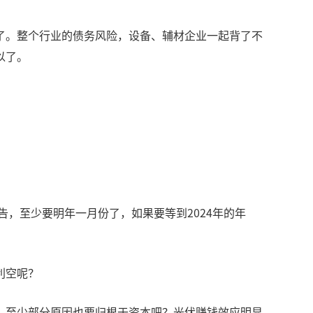
了。整个行业的债务风险，设备、辅材企业一起背了不
以了。
。
告，至少要明年一月份了，如果要等到2024年的年
利空呢？
？至少部分原因也要归根于资本吧？光伏赚钱效应明显