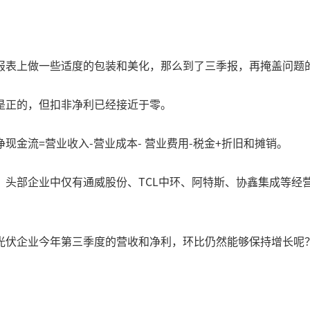
报表上做一些适度的包装和美化，那么到了三季报，再掩盖问题
是正的，但扣非净利已经接近于零。
金流=营业收入-营业成本- 营业费用-税金+折旧和摊销。
，头部企业中仅有通威股份、TCL中环、阿特斯、协鑫集成等经
光伏企业今年第三季度的营收和净利，环比仍然能够保持增长呢