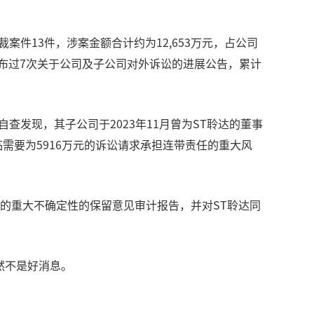
案件13件，涉案金额合计约为12,653万元，占公司
发布过7次关于公司及子公司对外诉讼的进展公告，累计
查发现，其子公司于2023年11月曾为ST聆达的董事
临需要为5916万元的诉讼请求承担连带责任的重大风
关的重大不确定性的保留意见审计报告，并对ST聆达同
然不是好消息。