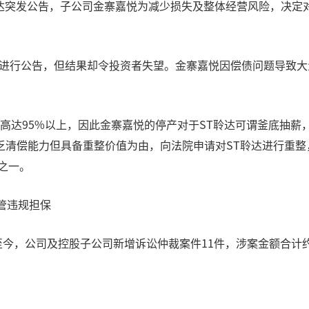
达突发公告，子公司金寨嘉悦为减少损失及整体经营风险，决定对其
次进行公告，但结果却令投资者失望。金寨嘉悦因偿债问题导致
比高达95%以上，因此金寨嘉悦的停产对于ST聆达可谓釜底抽薪，
乏清偿能力但具备重整价值为由，向法院申请对ST聆达进行重整
之一。
管违规担保
1日至今，公司及控股子公司新增诉讼仲裁案件11件，涉案金额合计