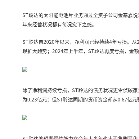
ST聆达的太阳能电池片业务通过全资子公司金寨嘉
年来经营状况都有每况愈下之感。
ST聆达自2020年以来，净利润已经持续4年亏损。从202
现扩大趋势；2024年上半年，ST聆达再度亏损，金额高达
除了净利润持续亏损，ST聆达的债务状况更令侦碳家为之
为0.23亿元；但ST聆达同期的货币资金却从0.67亿
ST聆达的短期偿债能力在今年上半年也出现急剧恶化，流动