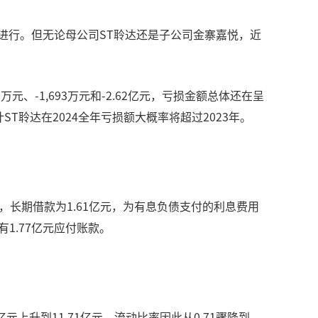
进行。但无论母公司ST聆达还是子公司金寨嘉悦，近
0万元、-1,693万元和-2.62亿元，亏损金额总体还在呈
计ST聆达在2024全年亏损额大概率将超过2023年。
元，长期借款为1.61亿元，为有息负债支付的利息费用
有1.77亿元应付账款。
元上升到11.71亿元，流动比率因此从0.71骤降到