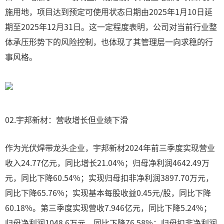
施用地，项目达到预定可使用状态日期由2025年1月10日延
期至2025年12月31日。这一定程度表明，公司对当前行业整
体承压形势下的风险控制，也体现了其管理层一向求稳的行
事风格。
02.宇邦新材：营收增长但业绩下滑
作为光伏焊带龙头企业，宇邦新材2024年前三季度实现营业
收入24.77亿元，同比增长21.04%；归母净利润4642.49万
元，同比下降60.54%；实现归母扣非净利润3897.70万元，
同比下降65.76%；实现基本每股收益0.45元/股，同比下降
60.18%。第三季度实现营收7.946亿元，同比下降5.24%；
归母净利润1048.6万元，同比下降76.58%；归母扣非净利润