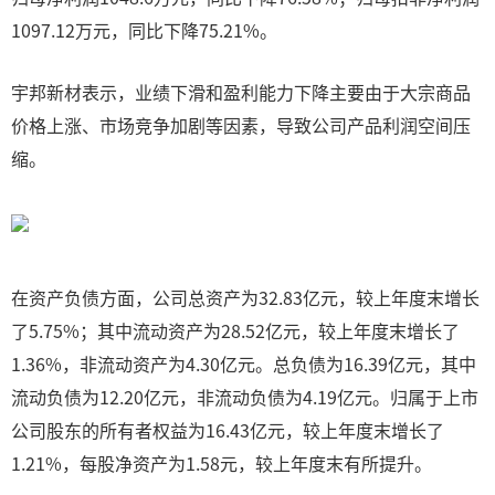
1097.12万元，同比下降75.21%。
宇邦新材表示，业绩下滑和盈利能力下降主要由于大宗商品
价格上涨、市场竞争加剧等因素，导致公司产品利润空间压
缩。
在资产负债方面，公司总资产为32.83亿元，较上年度末增长
了5.75%；其中流动资产为28.52亿元，较上年度末增长了
1.36%，非流动资产为4.30亿元。总负债为16.39亿元，其中
流动负债为12.20亿元，非流动负债为4.19亿元。归属于上市
公司股东的所有者权益为16.43亿元，较上年度末增长了
1.21%，每股净资产为1.58元，较上年度末有所提升。