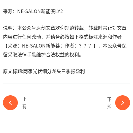
来源：NE-SALON新能荟LY2
说明：本公众号原创文章欢迎规范转载，转载时禁止对文章
内容进行任何改动，并请务必按如下格式标注来源和作者
【来源：NE-SALON新能荟；作者：？？？】，本公众号保
留采取法律手段维护合法权益的权利。
原文标题:两家光伏细分龙头三季报盈利
上一篇
下一篇
有息负债超340亿元，正泰电器接连剥离光伏业务-必赢体育app官方平台
拉普拉斯93%业绩集中前五大客户，最大客户业绩暴雷，净利润上半年下降144亿-必赢体育app官方平台