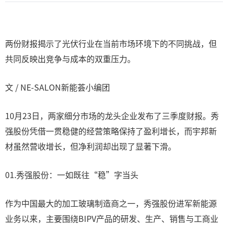
两份财报揭示了光伏行业在当前市场环境下的不同挑战，但
共同反映出竞争与成本的双重压力。
文 / NE-SALON新能荟小编团
10月23日，两家细分市场的龙头企业发布了三季度财报。秀
强股份凭借一贯稳健的经营策略保持了盈利增长，而宇邦新
材虽然营收增长，但净利润却出现了显著下滑。
01.秀强股份：一如既往“稳”字当头
作为中国最大的加工玻璃制造商之一，秀强股份进军新能源
业务以来，主要围绕BIPV产品的研发、生产、销售与工商业