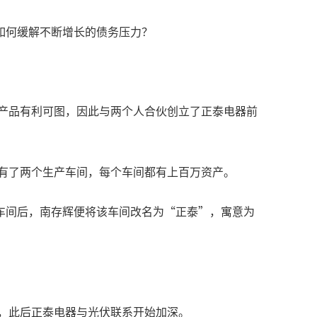
如何缓解不断增长的债务压力？
器产品有利可图，因此与两个人合伙创立了正泰电器前
拥有了两个生产车间，每个车间都有上百万资产。
车间后，南存辉便将该车间改名为“正泰”，寓意为
业，此后正泰电器与光伏联系开始加深。