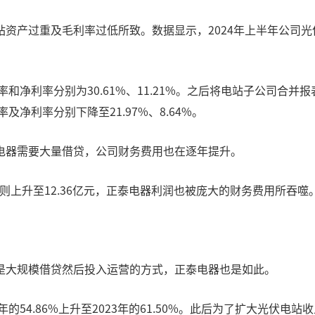
资产过重及毛利率过低所致。数据显示，2024年上半年公司光伏
率和净利率分别为30.61%、11.21%。之后将电站子公司合
净利率分别下降至21.97%、8.64%。
电器需要大量借贷，公司财务费用也在逐年提升。
23年则上升至12.36亿元，正泰电器利润也被庞大的财务费用所
是大规模借贷然后投入运营的方式，正泰电器也是如此。
的54.86%上升至2023年的61.50%。此后为了扩大光伏电