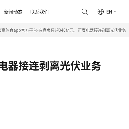
新闻动态
联系我们
EN
必赢体育app官方平台-有息负债超340亿元，正泰电器接连剥离光伏业务
泰电器接连剥离光伏业务