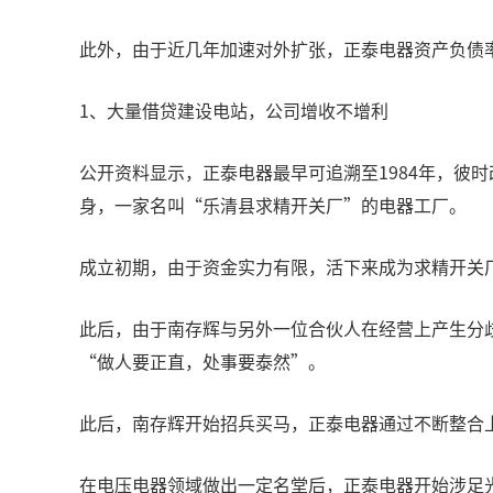
此外，由于近几年加速对外扩张，正泰电器资产负债
1、大量借贷建设电站，公司增收不增利
公开资料显示，正泰电器最早可追溯至1984年，彼
身，一家名叫“乐清县求精开关厂”的电器工厂。
成立初期，由于资金实力有限，活下来成为求精开关厂
此后，由于南存辉与另外一位合伙人在经营上产生分
“做人要正直，处事要泰然”。
此后，南存辉开始招兵买马，正泰电器通过不断整合
在电压电器领域做出一定名堂后，正泰电器开始涉足光