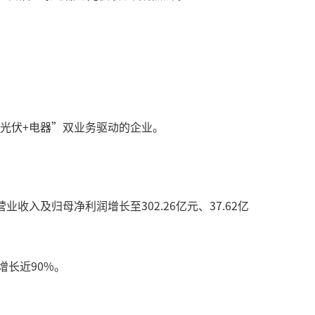
“光伏+电器”双业务驱动的企业。
业收入及归母净利润增长至302.26亿元、37.62亿
增长近90%。