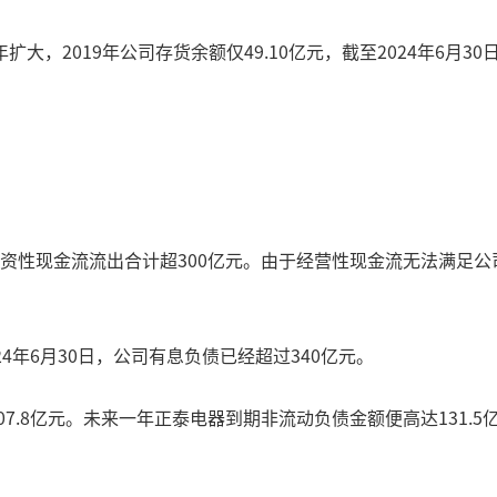
，2019年公司存货余额仅49.10亿元，截至2024年6月30
器投资性现金流流出合计超300亿元。由于经营性现金流无法满
24年6月30日，公司有息负债已经超过340亿元。
07.8亿元。未来一年正泰电器到期非流动负债金额便高达131.