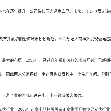
率也在逐年提升，公司偿债压力逐步凸显。未来，正泰电器又该
时改革开放初期沿海城市纷纷崛起。公司创始人南存辉发现做电
最大的心愿。1990年，经过几年摸爬滚打的求精开关厂已经
歧，因此两人分道扬镳。南存辉也获得其中一个生产车间。分到
上下游企业的方式迅速在电压电器领域做大做强。
伏行业。2006年正泰电器控股股东正泰集团开始涉足光伏行