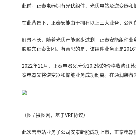
此前，正泰电器拥有光伏组件、光伏电站及逆变器和储
在此背景下，正泰安能由于拥有以上三大业务，公司在资
好景不长，随着光伏产能逐步过剩，正泰安能组件业务
股股东正泰集团。有意思的是，该组件业务正是201
2022年11月，正泰电器又斥资10.2亿的价格收
泰电器又将逆变器和储能业务成功剥离。在通润装备完
（图 / 摄图网，基于VRF协议）
此次若电站业务子公司安泰新能成功上市，正泰电器