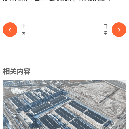
上一篇
下一篇
大动作！户用光伏第一股要“借壳上市”？-必赢体育app官方平台
突发！又一上市企业光伏项目延期-必赢体育app官方平台
相关内容