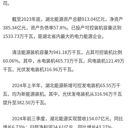
司。
截至2023年底，湖北能源资产总额913.04亿元，净资产
385.34亿元，资产负债率57.8%。已投产可控装机容量达到
1533.73万千瓦，是湖北省内最大的电力能源企业。
清洁能源装机容量为941.18万千瓦，占其可控装机比例
60.06%。其中，水电装机465.73万千瓦，风电装机121.49万
千瓦，光伏发电装机316.96万千瓦。
2024年上半年，湖北能源新增可控发电装机65.55万千
瓦，均为新能源装机。其中，光伏发电装机从316.96万千瓦
提升至382.50万千瓦。
2024年前三季度，湖北能源实现营收154.07亿元，同比
增长6.73%；归母净利润24.61亿元，同比增长43.27%。