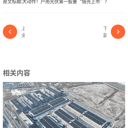
原文标题:大动作！户用光伏第一股要“借壳上市”？
上一篇
下一篇
全国首发！纤纳光电钙钛矿α叠层组件商业化大提速-必赢体育app官方平台
副总经理辞职！湖北能源高层变动-必赢体育app官方平台
相关内容