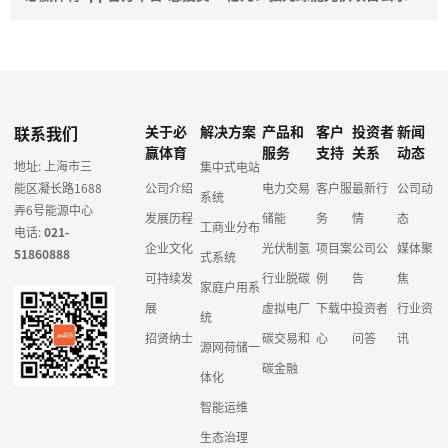
联系我们
关于必
解决方案
产品和
客户
投资者
新闻
赢体育
服务
支持
关系
动态
地址: 上海市三
集中式电站
能区凝长路1688
公司介绍
电力交易
客户服
最新行
公司动
系统
弄6号能源中心
发展历程
储能
务
情
态
工商业分布
电话:
021-
企业文化
光伏制氢
项目案
公司公
媒体聚
51860888
式系统
可持续发
行业脱碳
例
告
焦
家庭户用系
展
虚拟电厂
下载中
投资者
行业资
统
招贤纳士
碳交易和
心
问答
讯
源网荷储一
碳金融
体化
智能运维
生态治理