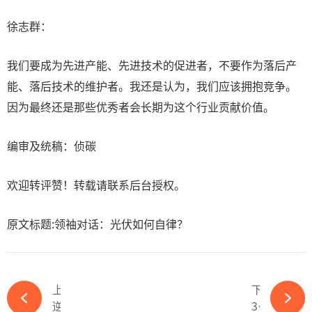
徐志群：
我们要成为先进产能、先进技术的促进者，不要作为落后产
能、落后技术的维护者。我还是认为，我们应该拥抱竞争。
因为最终还是那些优秀者会长期为这个行业贡献价值。
编审及统稿：侦碳
欢迎转评赞！转载请联系后台授权。
原文标题:领袖对话：光伏如何自律？
上一篇
下一篇
逆势加码！又一国企上市公司投资光伏！-必赢体育app官方平台
31.0%！捷泰科技TOPCon/钙钛矿叠层电池效率再突破-必赢体育app官方平台