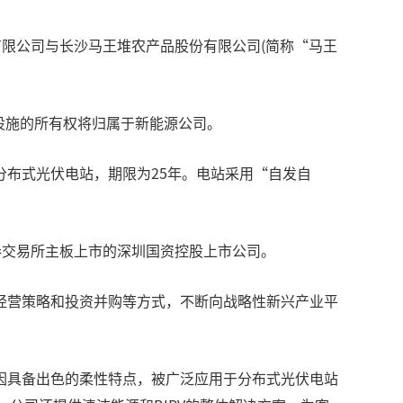
有限公司与长沙马王堆农产品股份有限公司(简称“马王
、设施的所有权将归属于新能源公司。
布式光伏电站，期限为25年。电站采用“自发自
证券交易所主板上市的深圳国资控股上市公司。
经营策略和投资并购等方式，不断向战略性新兴产业平
因具备出色的柔性特点，被广泛应用于分布式光伏电站