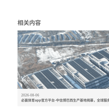
相关内容
2026-08-06
必赢体育app官方平台-中信博巴西生产基地揭幕，全球服