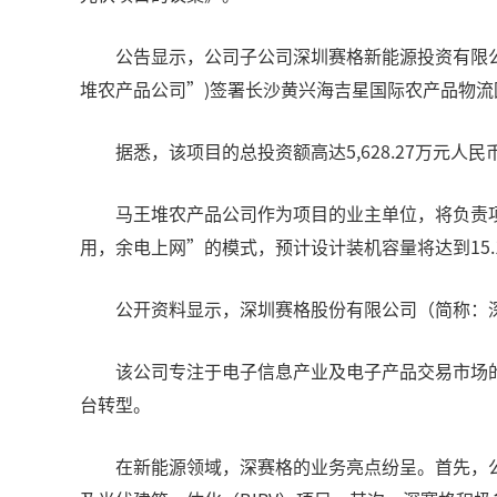
公告显示，公司子公司深圳赛格新能源投资有限公
堆农产品公司”)签署长沙黄兴海吉星国际农产品物
据悉，该项目的总投资额高达5,628.27万
马王堆农产品公司作为项目的业主单位，将负责
用，余电上网”的模式，预计设计装机容量将达到15.1
公开资料显示，深圳赛格股份有限公司（简称：深
该公司专注于电子信息产业及电子产品交易市场
台转型。
在新能源领域，深赛格的业务亮点纷呈。首先，