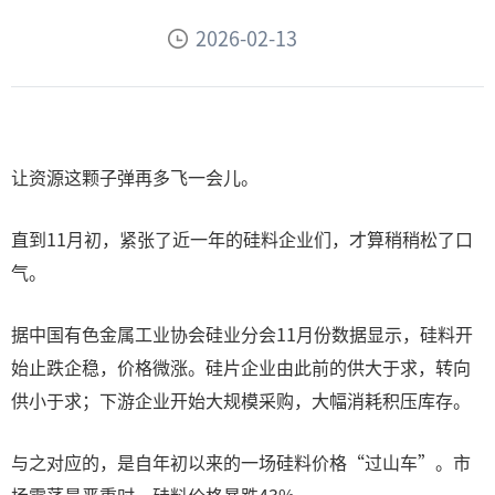
2026-02-13
让资源这颗子弹再多飞一会儿。
直到11月初，紧张了近一年的硅料企业们，才算稍稍松了口
气。
据中国有色金属工业协会硅业分会11月份数据显示，硅料开
始止跌企稳，价格微涨。硅片企业由此前的供大于求，转向
供小于求；下游企业开始大规模采购，大幅消耗积压库存。
与之对应的，是自年初以来的一场硅料价格“过山车”。市