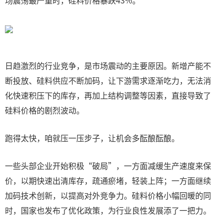
场震荡最严重时，硅料价格暴跌43%。
日趋激烈的行业竞争，是市场震动的主要原因。新增产能不
断投放、硅料供应不断加码，让下游需求逐渐吃力，无法消
化快速积压下的库存，再加上结构调整等因素，直接导致了
硅料价格的剧烈波动。
跑得太快，咱就压一压步子，让机会多酝酿酝酿。
一些头部企业开始积极“破局”，一方面减缓生产速度来保
价，以期快速出清库存，疏通瘀堵，轻装上阵；一方面继续
加码技术创新，以提高对外竞争力。硅料价格小幅回暖的同
时，国家也发布了优化政策，为行业良性发展添了一把力。