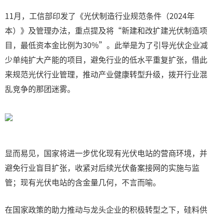
11月，工信部印发了《光伏制造行业规范条件（2024年
本）》及管理办法，重点提及将“新建和改扩建光伏制造项
目，最低资本金比例为30%”。此举是为了引导光伏企业减
少单纯扩大产能的项目，避免行业的低水平重复扩张，借此
来规范光伏行业管理，推动产业健康转型升级，拨开行业混
乱竞争的那团迷雾。
显而易见，国家将进一步优化现有光伏电站的营商环境，并
避免行业盲目扩张，收紧对后续光伏备案接网的实施与监
管；现有光伏电站的含金量几何，不言而喻。
在国家政策的助力推动与龙头企业的积极转型之下，硅料供