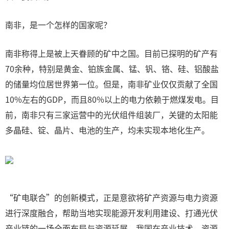
南非，是一个怎样的国家呢？
南非称得上是被上天眷顾的矿中之国。目前已探明的矿产有
70余种，特别是黄金、铂族金属、锰、钒、铬、硅、铝酸盐
的储量均位居世界第一位。但是，南非矿业仅仅贡献了全国
10%左右的GDP，而且80%以上的电力依赖于燃煤发电。目
前，南非只有三家运营中的光伏组件组装厂，关键的太阳能
多晶硅、锭、晶片、电池的生产，均未实现本地化生产。
“矿电联合”的创新模式，正是意欲将矿产资源与电力资源
进行深度融合，帮助当地实现能源开发利用建设、打通光伏
产业链的一场全面布局与资源延展。我国在产业技术、资源