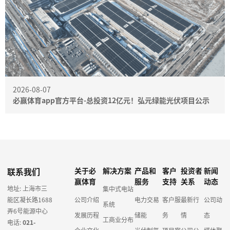
2026-08-07
必赢体育app官方平台-总投资12亿元！弘元绿能光伏项目公示
联系我们
关于必
解决方案
产品和
客户
投资者
新闻
赢体育
服务
支持
关系
动态
地址: 上海市三
集中式电站
能区凝长路1688
公司介绍
电力交易
客户服
最新行
公司动
系统
弄6号能源中心
发展历程
储能
务
情
态
工商业分布
电话:
021-