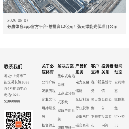
2026-08-07
必赢体育app官方平台-总投资12亿元！弘元绿能光伏项目公示
联系我们
关于必
解决方案
产品和
客户
投资者
新闻
赢体育
服务
支持
关系
动态
地址: 上海市三
集中式电站
能区凝长路1688
公司介绍
电力交易
客户服
最新行
公司动
系统
弄6号能源中心
发展历程
储能
务
情
态
工商业分布
电话:
021-
企业文化
光伏制氢
项目案
公司公
媒体聚
51860888
式系统
可持续发
行业脱碳
例
告
焦
家庭户用系
展
虚拟电厂
下载中
投资者
行业资
统
招贤纳士
碳交易和
心
问答
讯
源网荷储一