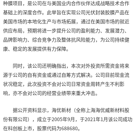
种膜项目，是公司在与美国业内合作伙伴达成战略技术合作
基础上的深度合作。此举旨在实现公司光伏封装胶膜产品在
美国市场的本地化生产与市场拓展，通过在美国市场的就近
供应布局，预期将进一步提升公司的盈利能力、发展潜力、
品牌影响力、综合竞争力及整体抗风险能力，为公司持续健
康、稳定的发展提供有力保障。
同时，该公司还明确指出，本次对外投资所需资金将来
源于公司的自有资金或通过自筹方式解决。公司目前现金流
状况稳定，此次投资不会对公司日常资金周转产生不利影
响，亦不会对公司的经营业绩带来重大冲击。
据公开资料显示，海优新材（全称上海海优威新材料股
份有限公司），成立于2005年9月，于2021年1月该公司成功
在科创板上市，股票代码为688680。