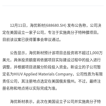
12月11日，海优新材(688680.SH) 发布公告称，公司决
定在美国设立一家子公司，专注于实施高分子特种膜项目。
目前该议案已获得董事会审议通过。
公告显示，海优新材预计该项目总投资将不超过1,000万
美元，具体投资额度将依据项目实际建设过程中的投入进行
调整，并根据项目进展分阶段投入资金。新设立的子公司暂
定名为HIUV Applied Materials Company，公司性质为有限
责任公司，其注册地点选定在美国俄亥俄州。不过，最终注
册名称和地点将以实际完成为准。
海优新材表示，此次在美国设立子公司并实施高分子特