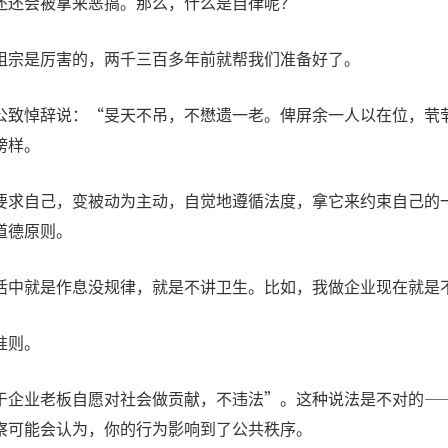
还还会被拿来恶搞。那么，什么是自律呢？
祖宗是厉害的，两千三百多年前就帮我们准备好了。
公致悼辞说：“旻天不吊，不懋遗一老。俾屏余一人以在位，茕
榜样。
要求自己，变被动为主动，自觉地遵循法度，拿它来约束自己的
道德原则。
活中就是作息没规律，就是不讲卫生。比如，我做企业现在就是
准则。
于企业老板自愿对社会做贡献，不违法”。这种说法是不对的—
察可能会认为，你的行为影响到了公共秩序。