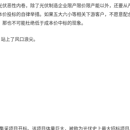
光伏恶性内卷，除了光伏制造企业限产限价限产能以外，还要从
本价投标的自律举措。如果五大六小等相关下游客户，不愿意配
，那也不可能杜绝低于成本价中标的现象。
，站上了风口浪尖。
变器集采项目开标。该项目体量巨大，被称为光伏史上最大招标项目