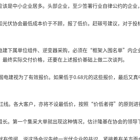
该是中小企业居多。头部企业，至少签署行业自律公约的企业，应
光伏协会最低成本价于不顾，报了低价。赶碳号建议，对于投标价
电建下属单位组件、逆变器采购，必须在“框架入围名单”内企
，最终实际交付价格，还要在上述报价基础上做二次谈判。
中国电建视为了有效报价。如果低于0.68元的这些报价，最后
这条红线。各大客户，亦将不设最低价，按照“价低者得”的原则进
组长。第一个集采大单就出现这种情况，估计隆基在协会的领导
中就有传闻，说这场会议先统一光伏企业的共识，紧接着有关方面