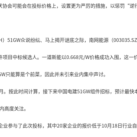
伏协会可能会在投标价格上，设置更为严厉的措施，以惩罚“逆
H）51GW众说纷纭、马上揭开谜底之际，南网能源（003035.
GW组件项目中标候选人。一道新能以0.668元/W价格成功入围，这
5GW只能算是个前菜，因此并未引来业内集中声讨。
个月。按此时间计算，接下来中国电建51GW组件招标，预计最快
业内高度关注。
业参与了此次投标，其中20家企业的报价低于10月18日行业自律