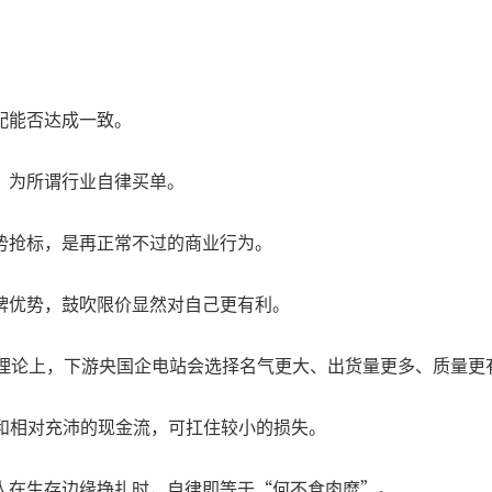
配能否达成一致。
，为所谓行业自律买单。
势抢标，是再正常不过的商业行为。
牌优势，鼓吹限价显然对自己更有利。
”，理论上，下游央国企电站会选择名气更大、出货量更多、质量更
和相对充沛的现金流，可扛住较小的损失。
人在生存边缘挣扎时，自律即等于“何不食肉糜”。