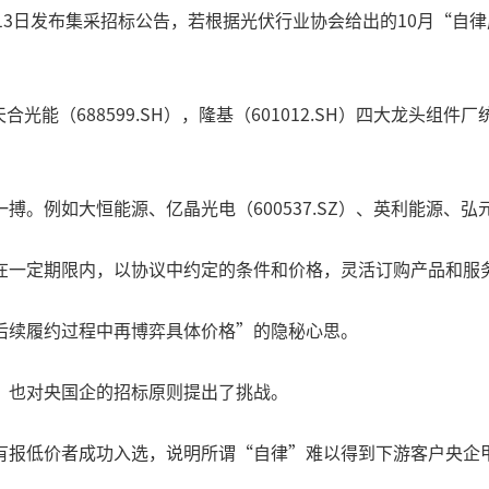
3日发布集采招标公告，若根据光伏行业协会给出的10月“自律成
），天合光能（688599.SH），隆基（601012.SH）四大龙头
例如大恒能源、亿晶光电（600537.SZ）、英利能源、弘元绿
在一定期限内，以协议中约定的条件和价格，灵活订购产品和服
后续履约过程中再博弈具体价格”的隐秘心思。
，也对央国企的招标原则提出了挑战。
有报低价者成功入选，说明所谓“自律”难以得到下游客户央企