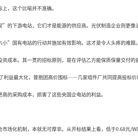
际上，这个比喻并不准确。
权”的下游电站，它们才是能源的供应商。光伏制造企业则更像
六小”国有电站的行动并施加有效影响。这才是令人头疼的难题
投资成本。其一贯的招标原则，是在评估乙方能保质保量交付的
为了利益最大化，曾抱团高价围标——几家组件厂共同提高投标
更高的采购成本，损害了这些央国企电站的利益。
市场化机制，本就无可厚非。从开标结果上看，低于0.68元/