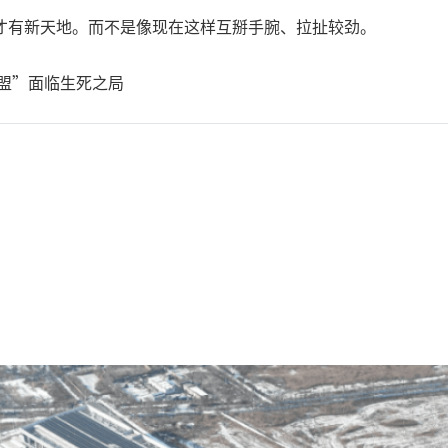
才有新天地。而不是像现在这样互掰手腕、拉扯较劲。
盟”面临生死之局