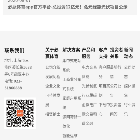
2026-08-07
必赢体育app官方平台-总投资12亿元！弘元绿能光伏项目公示
联系我们
关于必
解决方案
产品和
客户
投资者
新闻
赢体育
服务
支持
关系
动态
地址: 上海市三
集中式电站
能区凝长路1688
公司介绍
电力交易
客户服
最新行
公司动
系统
弄6号能源中心
发展历程
储能
务
情
态
工商业分布
电话:
021-
企业文化
光伏制氢
项目案
公司公
媒体聚
51860888
式系统
可持续发
行业脱碳
例
告
焦
家庭户用系
展
虚拟电厂
下载中
投资者
行业资
统
招贤纳士
碳交易和
心
问答
讯
源网荷储一
碳金融
体化
智能运维