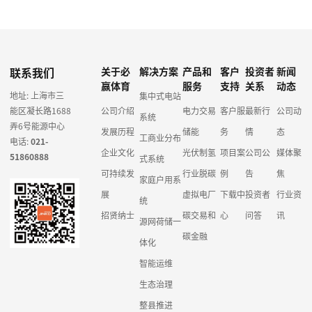
联系我们
关于必
解决方案
产品和
客户
投资者
新闻
赢体育
服务
支持
关系
动态
地址: 上海市三
集中式电站
能区凝长路1688
公司介绍
电力交易
客户服
最新行
公司动
系统
弄6号能源中心
发展历程
储能
务
情
态
工商业分布
电话:
021-
企业文化
光伏制氢
项目案
公司公
媒体聚
51860888
式系统
可持续发
行业脱碳
例
告
焦
家庭户用系
展
虚拟电厂
下载中
投资者
行业资
统
招贤纳士
碳交易和
心
问答
讯
源网荷储一
碳金融
体化
智能运维
生态治理
整县推进