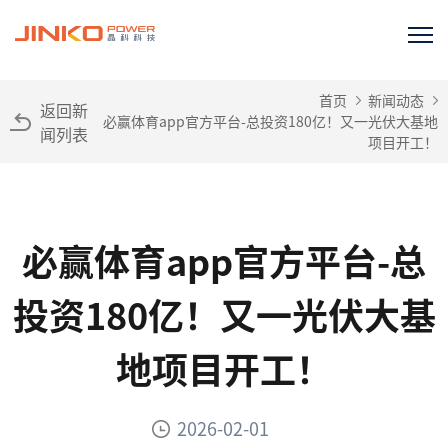
首页
新闻动态
返回新
必赢体育app官方平台-总投资180亿！又一光伏大基地
闻列表
项目开工！
必赢体育app官方平台-总
投资180亿！又一光伏大基
地项目开工！
2026-02-01