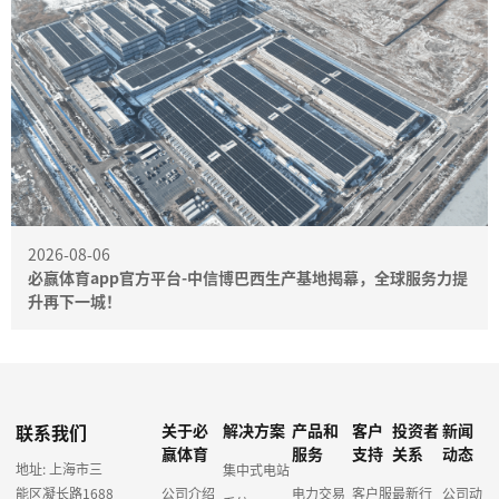
2026-08-06
必赢体育app官方平台-中信博巴西生产基地揭幕，全球服务力提
升再下一城！
联系我们
关于必
解决方案
产品和
客户
投资者
新闻
赢体育
服务
支持
关系
动态
地址: 上海市三
集中式电站
能区凝长路1688
公司介绍
电力交易
客户服
最新行
公司动