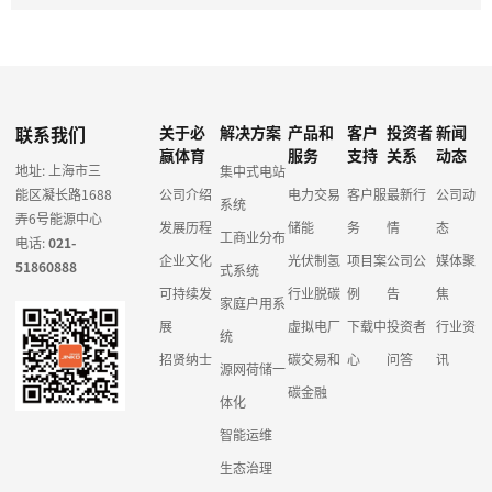
联系我们
关于必
解决方案
产品和
客户
投资者
新闻
赢体育
服务
支持
关系
动态
地址: 上海市三
集中式电站
能区凝长路1688
公司介绍
电力交易
客户服
最新行
公司动
系统
弄6号能源中心
发展历程
储能
务
情
态
工商业分布
电话:
021-
企业文化
光伏制氢
项目案
公司公
媒体聚
51860888
式系统
可持续发
行业脱碳
例
告
焦
家庭户用系
展
虚拟电厂
下载中
投资者
行业资
统
招贤纳士
碳交易和
心
问答
讯
源网荷储一
碳金融
体化
智能运维
生态治理