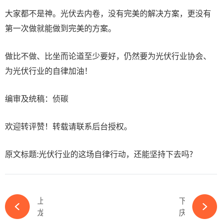
大家都不是神。光伏去内卷，没有完美的解决方案，更没有
第一次做就能做到完美的方案。
做比不做、比坐而论道至少要好，仍然要为光伏行业协会、
为光伏行业的自律加油！
编审及统稿：侦碳
欢迎转评赞！转载请联系后台授权。
原文标题:光伏行业的这场自律行动，还能坚持下去吗?
上一篇
下一篇
龙头打样儿，多晶硅扩产退潮，128万吨项目终止、搁浅-必赢体育app官方平台
庆生210五周岁，开放、创新、生态引领行业发展新模式-必赢体育app官方平台