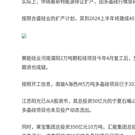
实际上，伴随着新特能源停止扩产，因多晶硅行情急
按照合盛硅业的扩产计划，其到2024上半年将建成4
赛能硅业河南濮阳2万吨颗粒硅项目今年4月复工后，
跟进也成疑。
按照开工信息，南玻A海西州5万吨多晶硅项目已于20
江苏阳光已从A股退市，其总投资50亿元的宁夏石嘴
多晶硅项目也未见投产动态流出。
同时，莱宝集团总投资350亿元10万吨，汇能集团总