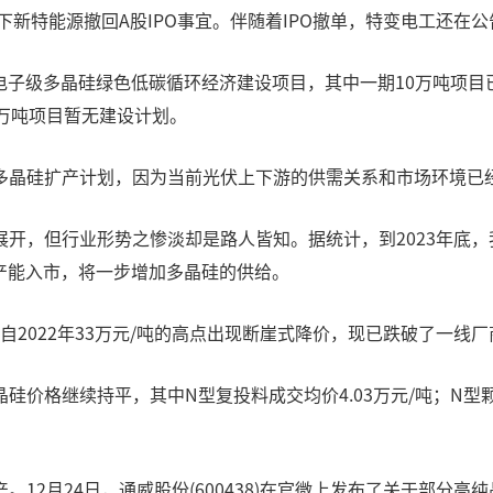
下新特能源撤回A股IPO事宜。伴随着IPO撤单，特变电工还在
端电子级多晶硅绿色低碳循环经济建设项目，其中一期10万吨项目
万吨项目暂无建设计划。
多晶硅扩产计划，因为当前光伏上下游的供需关系和市场环境已
开，但行业形势之惨淡却是路人皆知。据统计，到2023年底，我
增产能入市，将一步增加多晶硅的供给。
格自2022年33万元/吨的高点出现断崖式降价，现已跌破了一线
格继续持平，其中N型复投料成交均价4.03万元/吨；N型颗粒硅
12月24日，通威股份(600438)在官微上发布了关于部分