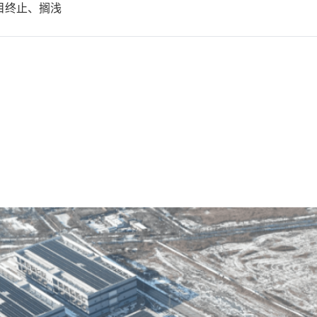
目终止、搁浅