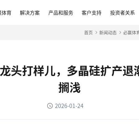
赢体育
解决方案
产品和服务
客户支持
投资者关系
首页
新闻动态
必赢体
-龙头打样儿，多晶硅扩产退
搁浅
2026-01-24