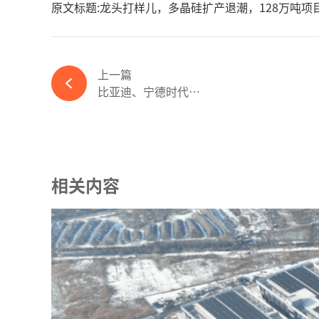
原文标题:龙头打样儿，多晶硅扩产退潮，128万吨项
上一篇
比亚迪、宁德时代强势入局，阳光电源或丢中东储能巨单-必赢体育app官方平台
相关内容