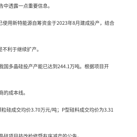
公告中透露一点重要信息。
已使用新特能源自筹资金于2023年8月建成投产，结合
经不利于继续扩产。
国多晶硅投产产能已达到244.1万吨。根据项目开
厂商的成本线。
成交均价3.70万元/吨；P型硅料成交均价为3.31
高纯晶硅项目技改检修暨有序减产的公告。