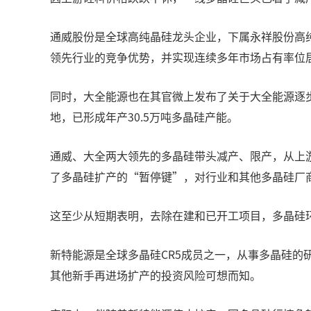
通威股份是全球高纯晶硅龙头企业，下属永祥股份高
领先行业的竞争优势，并实现连续多年市场占有率位
同时，大全能源也在其官微上发布了关于大全能源逐
地，已形成年产30.5万吨多晶硅产能。
通威、大全两大领先的多晶硅带头减产、限产，从上
了多晶硅扩产的“暂停键”，对行业和其他多晶硅厂
这至少从短期表明，去除在建和已开工项目，多晶硅
新特能源是全球多晶硅CR5成员之一，从事多晶硅的
其他新手再进场扩产的投资风险可想而知。