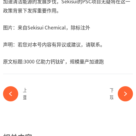
加速清洁能源的发展步伐，Sekisui的PSC项目无疑将在这一
政策背景下发挥重要作用。
图片：来自Sekisui Chemical，除标注外
声明：若您对本号内容有异议或建议，请联系。
原文标题:3000 亿助力钙钛矿，规模量产加速跑
上一篇
下一篇
重磅！又一老牌光伏企业宣布破产-必赢体育app官方平台
现在的减产，情绪比市场更重要-必赢体育app官方平台