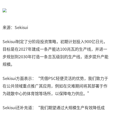
来源：Sekisui
Sekisui制定了分阶段投资策略，初期计划投入900亿日元，
目标是在2027年建成一条产能达100兆瓦的生产线，并进一
步规划到2030年打造一条吉瓦级别的生产线，逐步提升产能
规模。
Sekisui方面表示：“凭借PSC轻便灵活的优势，我们致力于
在公共领域重点推广其应用，例如在灾难期间将其部署于作
为疏散中心的体育馆等场所，以保障电力供应。”
Sekisui还补充道：“我们期望通过大规模生产有效降低成