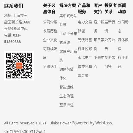
联系我们
关于必
解决方案
产品和
客户
投资者
新闻
赢体育
服务
支持
关系
动态
地址: 上海市三
集中式电站
能区凝长路1688
公司介绍
电力交易
客户服
最新行
公司动
系统
弄6号能源中心
发展历程
储能
务
情
态
工商业分布
电话:
021-
企业文化
光伏制氢
项目案
公司公
媒体聚
51860888
式系统
可持续发
行业脱碳
例
告
焦
家庭户用系
展
虚拟电厂
下载中
投资者
行业资
统
招贤纳士
碳交易和
心
问答
讯
源网荷储一
碳金融
体化
智能运维
生态治理
整县推进
Powered by Webfoss
All rights reserved ©2021 Jinko Power.
.
浙ICP备15009312号-1