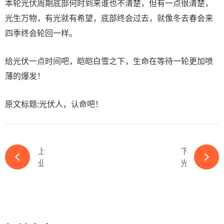
本轮光伏周期底部何时到来谁也不清楚，但有一点很清楚，
光生万物，有光就有希望，底部终会过去，就像冬去春会来
四季终会轮回一样。
给光伏一点时间吧，皑皑白雪之下，生命在等待一轮更加喷
薄的爆发！
原文标题:光伏人，认命吧！
上一篇
下一篇
业绩巨亏，腰斩的隆基绿能-必赢体育app官方平台
光伏组件回收：环保与经济新机遇！-必赢体育app官方平台