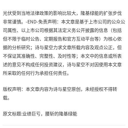
光伏受到当地法律政策的影响比较大，隆基绿能的扩张步伐
非常谨慎。-END-免责声明：本文章是基于上市公司的公众公
司属性、以上市公司根据其法定义务公开披露的信息（包括
但不限于临时公告、定期报告和官方互动平台等）为核心依
据的分析研究；诗与星空力求文章所载内容及观点公正，但
不保证其准确性、完整性、及时性等；本文中的信息或所表
述的意见不构成任何投资建议，诗与星空不对因使用本文章
所采取的任何行为承担任何责任。
版权声明：本文章内容为诗与星空原创，未经授权不得转
载。
原文标题:业绩巨亏，腰斩的隆基绿能