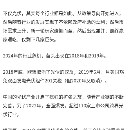
不仅光伏，其实每个行业都是如此。从政策导向开始进入，
然后随着行业的发展实现了不依赖政府补助的盈利；然后市
场需求上升，新一轮玩家蜂拥而至，然后出现兼并，最终赢
家通吃，仅剩下几家巨头。
2024年的行业危机，苗头出现在2018年和2019年。
2018年底，欧盟取消了光伏的双反；2019年6月，月美国豁
免双面发电光伏组件201关税（但2020年又取消）。
中国的光伏产业开启了疯狂的扩张之旅，随着产业链的不断
完善，到了2022年，全面爆发，超过110家上市公司跨界光
伏行业。