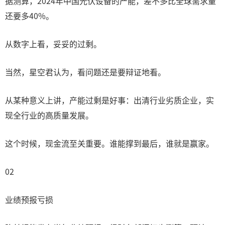
据测算，2024年中国光伏设备的产能，差不多比全球需求量
还要多40%。
从数字上看，妥妥的过剩。
当然，星空君认为，看问题还是要辩证地看。
从某种意义上讲，产能过剩是好事：出清行业劣质企业，实
现全行业的高质量发展。
这个时候，现金流至关重要。谁能撑到最后，谁就是赢家。
02
业绩预报亏损