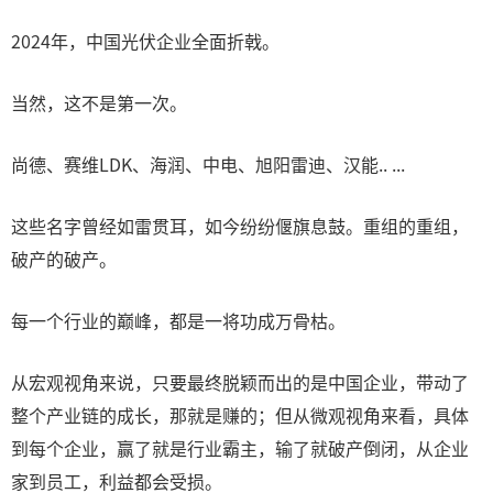
2024年，中国光伏企业全面折戟。
当然，这不是第一次。
尚德、赛维LDK、海润、中电、旭阳雷迪、汉能.. ...
这些名字曾经如雷贯耳，如今纷纷偃旗息鼓。重组的重组，
破产的破产。
每一个行业的巅峰，都是一将功成万骨枯。
从宏观视角来说，只要最终脱颖而出的是中国企业，带动了
整个产业链的成长，那就是赚的；但从微观视角来看，具体
到每个企业，赢了就是行业霸主，输了就破产倒闭，从企业
家到员工，利益都会受损。