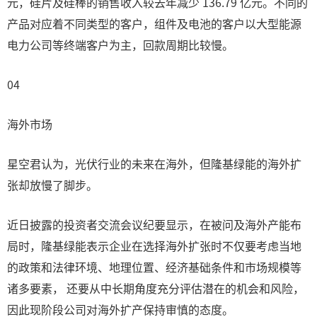
元，硅片及硅棒的销售收入较去年减少 136.79 亿元。不同的
产品对应着不同类型的客户，组件及电池的客户以大型能源
电力公司等终端客户为主，回款周期比较慢。
04
海外市场
星空君认为，光伏行业的未来在海外，但隆基绿能的海外扩
张却放慢了脚步。
近日披露的投资者交流会议纪要显示，在被问及海外产能布
局时，隆基绿能表示企业在选择海外扩张时不仅要考虑当地
的政策和法律环境、地理位置、经济基础条件和市场规模等
诸多要素， 还要从中长期角度充分评估潜在的机会和风险，
因此现阶段公司对海外扩产保持审慎的态度。