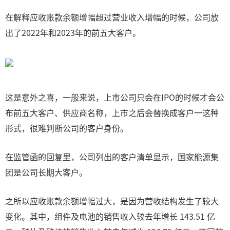
在解释应收账款余额增幅超过营业收入增幅的时候，公司放
出了2022年和2023年的前五大客户。
这是意外之喜，一般来说，上市公司只会在IPO的时候才会公
布前五大客户、供应商名称，上市之后会替换成客户一这种
形式，很难判断公司的客户身份。
在监管函的回复里，公司列出的客户清单显示，国家能源集
团是公司长期大客户。
之所以应收账款余额增幅过大，是因为营收结构发生了较大
变化。其中，组件及电池的销售收入较去年增长 143.51 亿