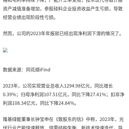
资产减值准备增加，参股硅料企业投资收益产生亏损，导致
经营业绩出现阶段性亏损。
然而，公司的2023年年报就已经出现净利润下滑的情况了。
数据来源：同花顺iFind
2023年，公司实现营业总收入1294.98亿元，同比增长
0.39%；归母净利润107.51亿元，同比下降27.41%；扣非净
利润108.34亿元，同比下降24.84%。
隆基绿能董事长钟宝申在《致股东的信》中称，2023年，光
伏行业产能快速释放、供需结构失衡、新技术快速迭代，导