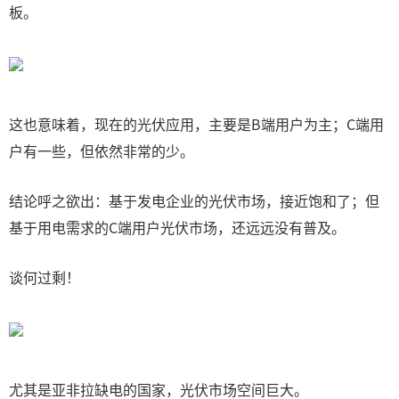
板。
这也意味着，现在的光伏应用，主要是B端用户为主；C端用
户有一些，但依然非常的少。
结论呼之欲出：基于发电企业的光伏市场，接近饱和了；但
基于用电需求的C端用户光伏市场，还远远没有普及。
谈何过剩！
尤其是亚非拉缺电的国家，光伏市场空间巨大。